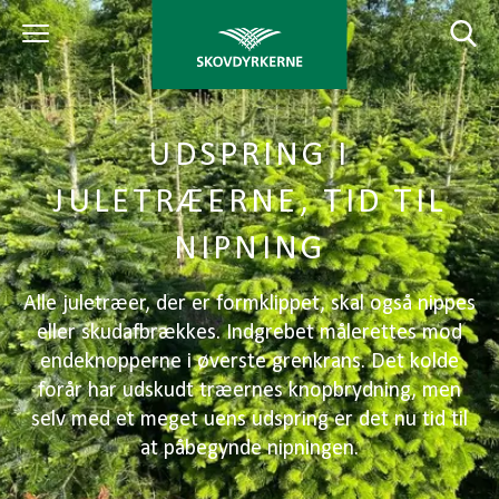
UDSPRING I
JULETRÆERNE, TID TIL
NIPNING
Alle juletræer, der er formklippet, skal også nippes
eller skudafbrækkes. Indgrebet målerettes mod
endeknopperne i øverste grenkrans. Det kolde
forår har udskudt træernes knopbrydning, men
selv med et meget uens udspring er det nu tid til
at påbegynde nipningen.