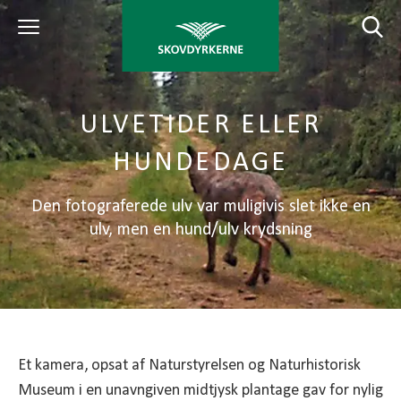
ULVETIDER ELLER
HUNDEDAGE
Den fotograferede ulv var muligivis slet ikke en
ulv, men en hund/ulv krydsning
Et kamera, opsat af Naturstyrelsen og Naturhistorisk
Museum i en unavngiven midtjysk plantage gav for nylig