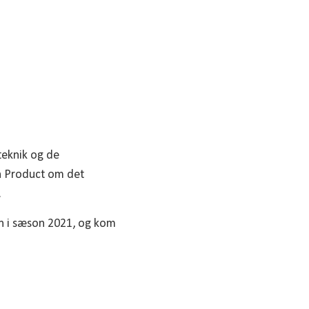
ltage til en
teknik og de
en Product om det
.
en i sæson 2021, og kom