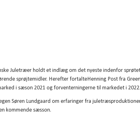
m juletræer. 48 medlemmer havde valgt at de
informationsrig aften.
ske Juletræer holdt et indlæg om det nyeste indenfor sprøte
rende sprøjtemidler. Herefter fortalteHenning Post fra Gre
marked i sæson 2021 og forventerningerne til markedet i 2022
es egen Søren Lundgaard om erfaringer fra juletræsproduktion
den kommende sæsson.