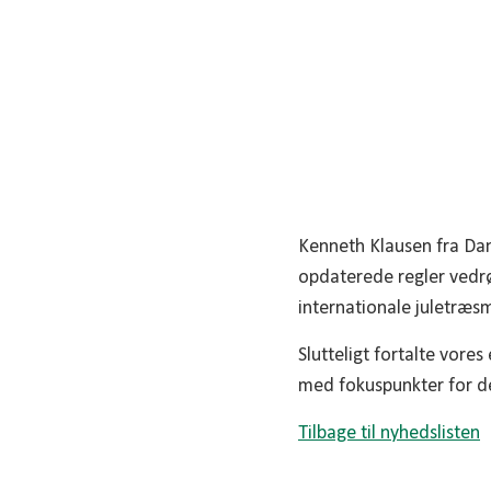
temaaften o
Kenneth Klausen fra Dan
opdaterede regler vedrø
internationale juletræs
Slutteligt fortalte vor
med fokuspunkter for 
Tilbage til nyhedslisten