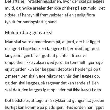
Det aftales i retableringsplanen, hvor der skal pålægges
muld, og hvilke arealer der ikke ønskes pålagt muld. Det
sidste, af hensyn til fremvæksten af en særlig flora
typisk for næringsfattig bund.
Muldjord og genvækst
Man skal være opmærksom på, at jord, der har ligget
oplagret i høje bunker i længere tid, er ’død’, og først
langsomt igen bliver godt at plante i. Træer vil
simpelthen ikke vokse i død jord. En tommelfingerregel
er, at jorden kun bør lægges i depoter i højder på op til
2 meter. Den skal være relativ tør, når den lægges op,
og den skal lægges, så regnvandet kan rende af. Den
skal desuden lægges løst op – der må ikke køres i den.
Det bedste er, at tage små stykker ad gangen, så jorden
hurtigt kan komme på plads igen. Hvis jorden har ligget