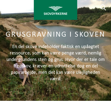
GRUSGRAVNING I SKOVEN
En del skove indeholder faktisk en upåagtet
ressource, som kan være penge værd, nemlig
undergrundens sten og grus. Hvor der er tale om
fredskov, kræver en udnyttelse dog en del
papirarbejde, men det kan være ulejligheden
værd.