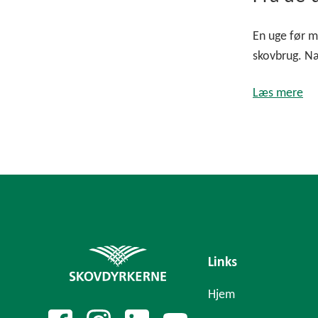
En uge før m
skovbrug. Næ
Læs mere
Links
Hjem