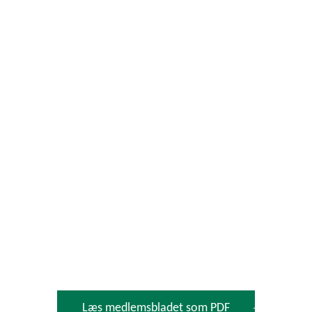
ær om skoven
Det hjælper vi dig med
Foren
KLER FRA SKOVDYR
#06
Læs medlemsbladet som PDF