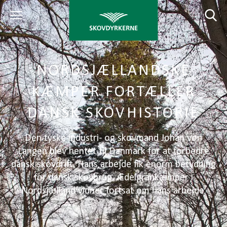
NORDSJÆLLANDSKE
KÆMPER FORTÆLLER
DANSK SKOVHISTORIE
Den tyske industri- og skovmand Johan von
Langen blev hentet til Danmark for at forbedre
dansk skovdrift. Hans arbejde fik enorm betydning
for dansk skovbrug. Ædelgrankæmper i
Nordsjælland vidner fortsat om hans arbejde.