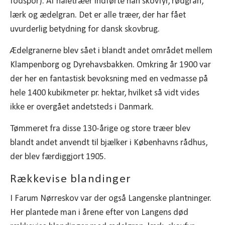
fodspor). Af nåletræer indførte han skovfyr, rødgran,
lærk og ædelgran. Det er alle træer, der har fået
uvurderlig betydning for dansk skovbrug.
Ædelgranerne blev sået i blandt andet området mellem
Klampenborg og Dyrehavsbakken. Omkring år 1900 var
der her en fantastisk bevoksning med en vedmasse på
hele 1400 kubikmeter pr. hektar, hvilket så vidt vides
ikke er overgået andetsteds i Danmark.
Tømmeret fra disse 130-årige og store træer blev
blandt andet anvendt til bjælker i Københavns rådhus,
der blev færdiggjort 1905.
Rækkevise blandinger
I Farum Nørreskov var der også Langenske plantninger.
Her plantede man i årene efter von Langens død