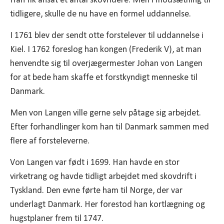
Han fik ansat et antal skovridere. Men i modsætning til
tidligere, skulle de nu have en formel uddannelse.
I 1761 blev der sendt otte forstelever til uddannelse i
Kiel. I 1762 foreslog han kongen (Frederik V), at man
henvendte sig til overjægermester Johan von Langen
for at bede ham skaffe et forstkyndigt menneske til
Danmark.
Men von Langen ville gerne selv påtage sig arbejdet.
Efter forhandlinger kom han til Danmark sammen med
flere af forsteleverne.
Von Langen var født i 1699. Han havde en stor
virketrang og havde tidligt arbejdet med skovdrift i
Tyskland. Den evne førte ham til Norge, der var
underlagt Danmark. Her forestod han kortlægning og
hugstplaner frem til 1747.