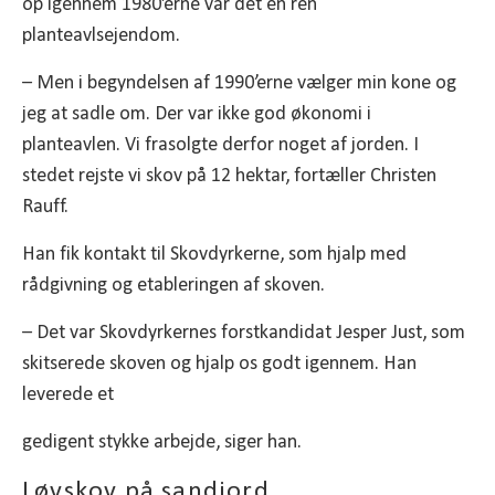
op igennem 1980’erne var det en ren
planteavlsejendom.
– Men i begyndelsen af 1990’erne vælger min kone og
jeg at sadle om. Der var ikke god økonomi i
planteavlen. Vi frasolgte derfor noget af jorden. I
stedet rejste vi skov på 12 hektar, fortæller Christen
Rauff.
Han fik kontakt til Skovdyrkerne, som hjalp med
rådgivning og etableringen af skoven.
– Det var Skovdyrkernes forstkandidat Jesper Just, som
skitserede skoven og hjalp os godt igennem. Han
leverede et
gedigent stykke arbejde, siger han.
Løvskov på sandjord