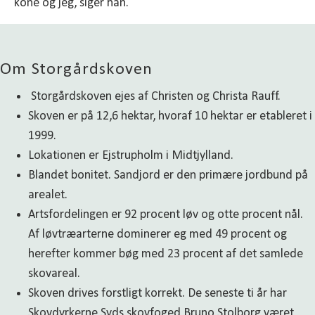
kone og jeg, siger han.
Om Storgårdskoven
Storgårdskoven ejes af Christen og Christa Rauff.
Skoven er på 12,6 hektar, hvoraf 10 hektar er etableret i
1999.
Lokationen er Ejstrupholm i Midtjylland.
Blandet bonitet. Sandjord er den primære jordbund på
arealet.
Artsfordelingen er 92 procent løv og otte procent nål.
Af løvtræarterne dominerer eg med 49 procent og
herefter kommer bøg med 23 procent af det samlede
skovareal.
Skoven drives forstligt korrekt. De seneste ti år har
Skovdyrkerne Syds skovfoged Bruno Stolborg været