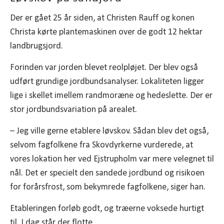
Der er gået 25 år siden, at Christen Rauff og konen
Christa kørte plantemaskinen over de godt 12 hektar
landbrugsjord.
Forinden var jorden blevet reolpløjet. Der blev også
udført grundige jordbundsanalyser. Lokaliteten ligger
lige i skellet imellem randmoræne og hedeslette. Der er
stor jordbundsvariation på arealet.
– Jeg ville gerne etablere løvskov. Sådan blev det også,
selvom fagfolkene fra Skovdyrkerne vurderede, at
vores lokation her ved Ejstrupholm var mere velegnet til
nål. Det er specielt den sandede jordbund og risikoen
for forårsfrost, som bekymrede fagfolkene, siger han.
Etableringen forløb godt, og træerne voksede hurtigt
til. I dag står der flotte