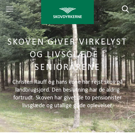
SKOVEN GIVER VIRKELYST
OG LIVSGLÆDE I
SENIORÅRENE
Christen Rauff og hans kone har rejst skov på
landbrugsjord. Den beslutning har de aldrig
fortrudt. Skoven har givet de to pensionister
livsglæde og utallige gode oplevelser.