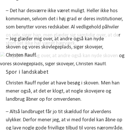
– Det har desværre ikke været muligt. Heller ikke hos
kommunen, selvom det i høj grad er deres institutioner,
som benytter vores redskaber. Al vedligehold påhviler
os selv, siger han, men glæder sig samtidig over, at der
– Jeg glæder mig over, at andre også kan nyde
stort set ikke har været hærværk.
skoven og vores skovlegeplads, siger skovejer,
Christen Rauff.
Spor i landskabet
Christen Rauff nyder at have besøg i skoven. Men han
mener også, at det er klogt, at nogle skovejere og
landbrug åbner op for omverdenen.
– Altså landbruget får jo tit skældud for alverdens
ulykker. Derfor mener jeg, at vi med fordel kan åbne op
og lave nogle gode frivillige tilbud til vores nærområde.