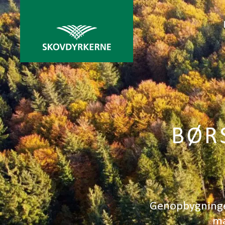
BØR
Genopbygninge
mæ