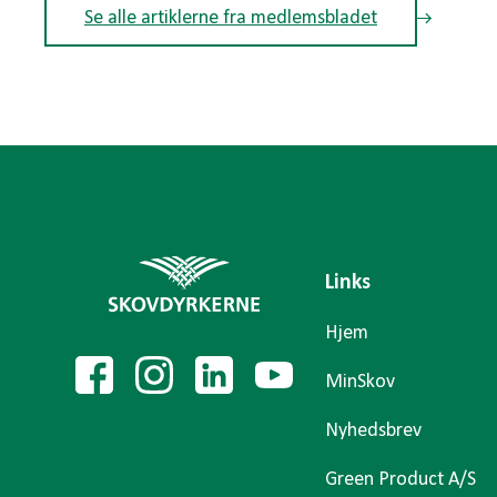
Se alle artiklerne fra medlemsbladet
Links
Hjem
MinSkov
Nyhedsbrev
Green Product A/S