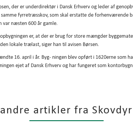
psen, der er underdirektør i Dansk Erhverv og leder af genop
ra samme fyrretræsskov, som skal erstatte de forhenværende 
om var næsten 600 år gamle.
opbygningen er, at der er brug for store mængder byggemateri
 den lokale trælast, siger han til avisen Børsen.
ændte 16. april i år. Byg- ningen blev opført i 1620erne som 
ygningen ejet af Dansk Erhverv og har fungeret som kontorbygn
andre artikler fra Skovdy