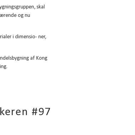
bygningsgruppen, skal
bærende og nu
aler i dimensio- ner,
handelsbygning af Kong
ing.
rkeren #97