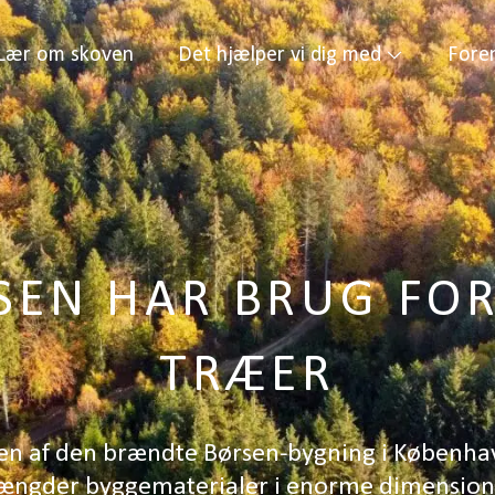
Lær om skoven
Det hjælper vi dig med
Fore
SEN HAR BRUG FOR
TRÆER
n af den brændte Børsen-bygning i Københav
ngder byggematerialer i enorme dimension