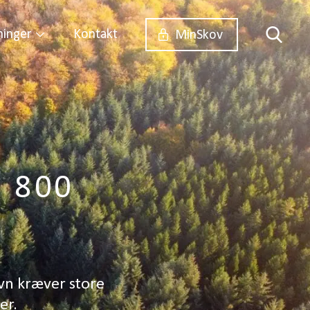
ninger
Kontakt
MinSkov
 800
n kræver store
er.