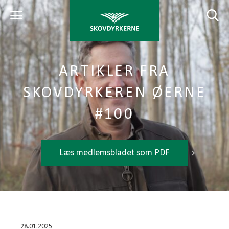
ARTIKLER FRA
SKOVDYRKEREN ØERNE
#100
Læs medlemsbladet som PDF
28.01.2025