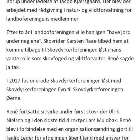
Borup under ledelse af Jacob Kjærsgaard. Her blev der
arbejdet med rådgivning i natur- og vildtforvaltning for
landboforeningens medlemmer
Efter to år i landboforeningen ville han igen ”have jord
under neglene”. Skovrider Karsten Raae tilbød ham at
komme tilbage til Skovdyrkerforeningen Øst i hans
vante rolle som skovfoged og vildtforvalter. René sagde
ja tak.
I 2017 fusionerede Skovdyrkerforeningen Øst med
Skovdyrkerforeningen Fyn til Skovdyrkerforeningen
Øerne.
René fortsatte sit virke under først skovrider Ulrik
Nielsen og i den sidste tid direktør Lars Muldbak. René
blev i forbindelse med en organisationsændring gjort til
faglig Leder for afdelingen åbent land med ansvar for