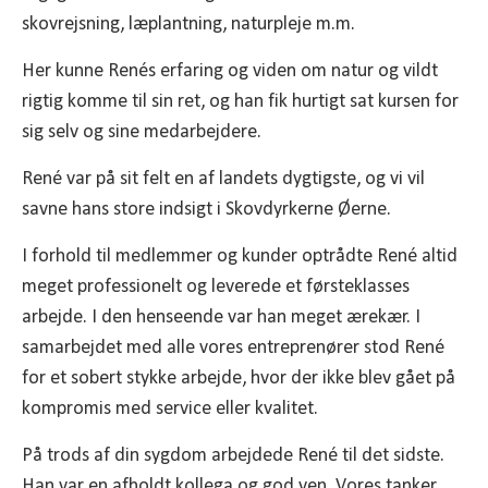
skovrejsning, læplantning, naturpleje m.m.
Her kunne Renés erfaring og viden om natur og vildt
rigtig komme til sin ret, og han fik hurtigt sat kursen for
sig selv og sine medarbejdere.
René var på sit felt en af landets dygtigste, og vi vil
savne hans store indsigt i Skovdyrkerne Øerne.
I forhold til medlemmer og kunder optrådte René altid
meget professionelt og leverede et førsteklasses
arbejde. I den henseende var han meget ærekær. I
samarbejdet med alle vores entreprenører stod René
for et sobert stykke arbejde, hvor der ikke blev gået på
kompromis med service eller kvalitet.
På trods af din sygdom arbejdede René til det sidste.
Han var en afholdt kollega og god ven. Vores tanker