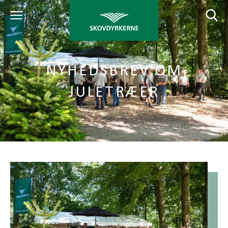
NYHEDSBREV OM
JULETRÆER