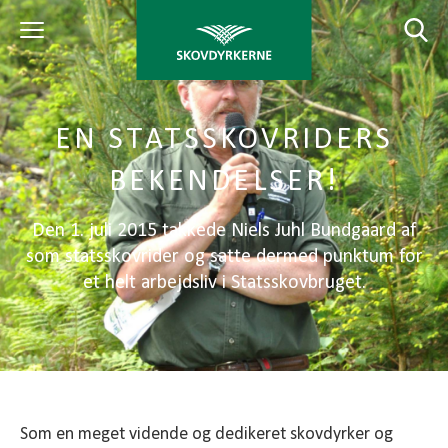
EN STATSSKOVRIDERS
BEKENDELSER!
Den 1. juli 2015 takkede Niels Juhl Bundgaard af
som statsskovrider og satte dermed punktum for
et helt arbejdsliv i Statsskovbruget.
Som en meget vidende og dedikeret skovdyrker og