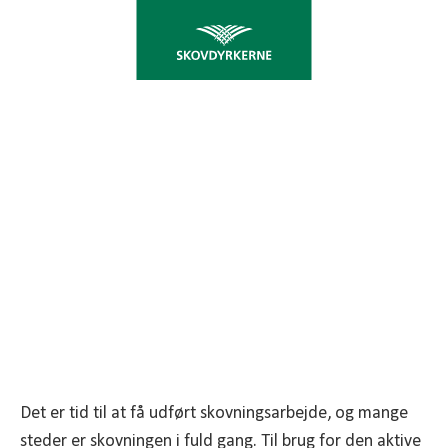
FILMSERIE OM FÆLDNING
AF STØRRE TRÆER
Skovdyrkerne har lavet en filmserie om fældning
af større træer til inspiration for dig
Det er tid til at få udført skovningsarbejde, og mange
steder er skovningen i fuld gang. Til brug for den aktive