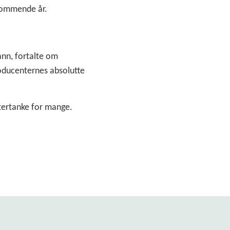
 kommende år.
nn, fortalte om
roducenternes absolutte
ftertanke for mange.