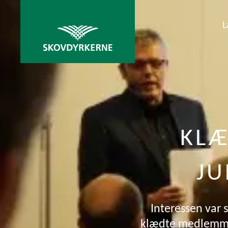
L
KLÆ
JU
Interessen var 
klædte medlemmer