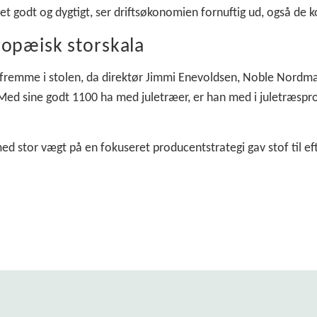
 det godt og dygtigt, ser driftsøkonomien fornuftig ud, også de
ropæisk storskala
fremme i stolen, da direktør Jimmi Enevoldsen, Noble Nordma
. Med sine godt 1100 ha med juletræer, er han med i juletræsp
ed stor vægt på en fokuseret producentstrategi gav stof til e