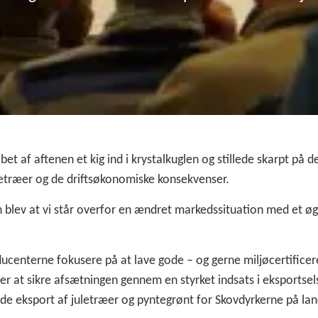
bet af aftenen et kig ind i krystalkuglen og stillede skarpt p
letræer og de driftsøkonomiske konsekvenser.
 blev at vi står overfor en ændret markedssituation med et øg
oducenterne fokusere på at lave gode – og gerne miljøcertific
ver at sikre afsætningen gennem en styrket indsats i eksportse
de eksport af juletræer og pyntegrønt for Skovdyrkerne på lan