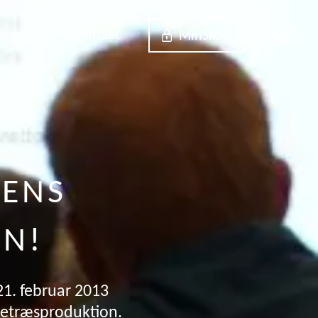
inger
Kontakt
MinSkov
DENS
ON!
21. februar 2013
letræsproduktion.