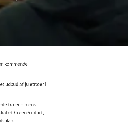
å den kommende
et udbud af juletræer i
erede træer – mens
lskabet GreenProduct,
dsplan.