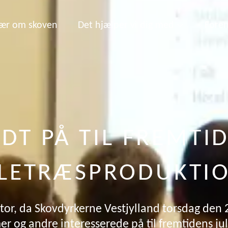
ær om skoven
Det hjælper vi dig med
Foren
DT PÅ TIL FREMTI
LETRÆSPRODUKTI
stor, da Skovdyrkerne Vestjylland torsdag den 
 og andre interesserede på til fremtidens ju