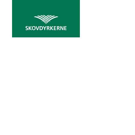
EGEN 
— m