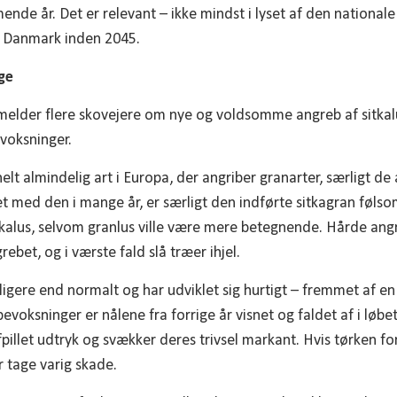
nde år. Det er relevant – ikke mindst i lyset af den nationa
i Danmark inden 2045.
ge
melder flere skovejere om nye og voldsomme angreb af sitkal
evoksninger.
 helt almindelig art i Europa, der angriber granarter, særligt d
t med den i mange år, er særligt den indførte sitkagran følso
tkalus, selvom granlus ville være mere betegnende. Hårde angr
grebet, og i værste fald slå træer ihjel.
ligere end normalt og har udviklet sig hurtigt – fremmet af en
bevoksninger er nålene fra forrige år visnet og faldet af i løbe
fpillet udtryk og svækker deres trivsel markant. Hvis tørken fo
 tage varig skade.