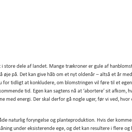
t i store dele af landet. Mange trækroner er gule af hanblomst
få øje på. Det kan give håb om et nyt oldenår – altså et år me
for tidligt at konkludere, om blomstringen vil føre til et egent
ommende tid. Egen kan sagtens nå at ‘abortere’ sit afkom, hvi
øene med energi. Der skal derfor gå nogle uger, før vi ved, hvo
både naturlig foryngelse og planteproduktion. Hvis der komm
såning under eksisterende ege, og det kan resultere i flere og 