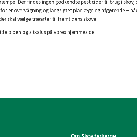
kæmpe. Der findes ingen godkendte pesticider til brug i skov, o
erfor er overvågning og langsigtet planlægning afgørende – bå
 der skal vælge træarter til fremtidens skove.
de olden og sitkalus på vores hjemmeside.
Om Skovdyrkerne