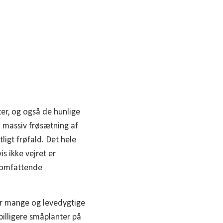
er, og også de hunlige
d massiv frøsætning af
ligt frøfald. Det hele
s ikke vejret er
r omfattende
er mange og levedygtige
billigere småplanter på