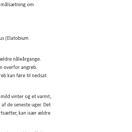
le målsætning om
us (Elatobium
e ældre nåleårgange.
m overfor angreb.
eb kan føre til nedsat
 mild vinter og et varmt,
t af de seneste uger. Det
rtsætter, kan især ældre