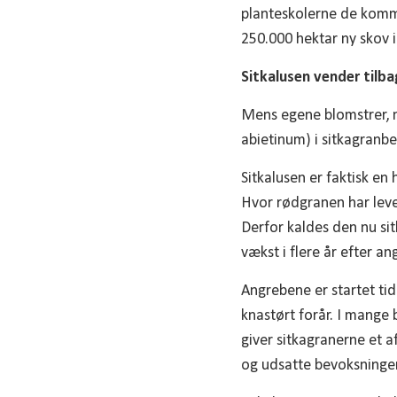
planteskolerne de komme
250.000 hektar ny skov 
Sitkalusen vender tilba
Mens egene blomstrer, 
abietinum) i sitkagranb
Sitkalusen er faktisk en
Hvor rødgranen har leve
Derfor kaldes den nu si
vækst i flere år efter an
Angrebene er startet tid
knastørt forår. I mange 
giver sitkagranerne et a
og udsatte bevoksninger