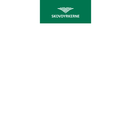
PLANT LÆHEGN OG
SMÅBEPLANTNINGER
MED TILSKUD
Vil du gerne skabe bedre muligheder for natur og
vildt på din ejendom? Onsdag den 2. maj åbner
tilskudsordningen for læhegn og
småbeplantninger. Frem til den 3. august kan du
via Skovdyrkerne søge op til 60.000 kr/ha til
plantning og renhold.