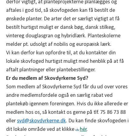
derfor vigtigt, at planteprojekterne planlægges og
aftales i god tid, så skovfogeden kan få bestilt de
ønskede planter. De arter det er særligt vigtigt at få
bestilt hurtigst muligt er dansk bøg, dansk stilkeg,
vintereg douglasgran og hybridlærk. Planteskolerne
melder pt. udsolgt af nobilis og europæisk lærk.
Vi kan derfor kun opfordre til, at du kontakter din
lokale skovfoged hurtigst muligt med henblik på at få
aftalt plantninger eller plantebestillinger.
Er du medlem af Skovdyrkerne Syd?
Som medlem af Skovdyrkerne Syd får du ud over vores
andre medlemsfordele også en særlig rabat ved
plantekøb igennem foreningen. Hvis du ikke allerede er
medlem hos os, så kontakt os gerne på tlf. 75 86 73 88
eller
syd@
skovdyrkerne.dk
. Du kan finde skovfogeden i
dit lokale område ved at klikke
hér
.