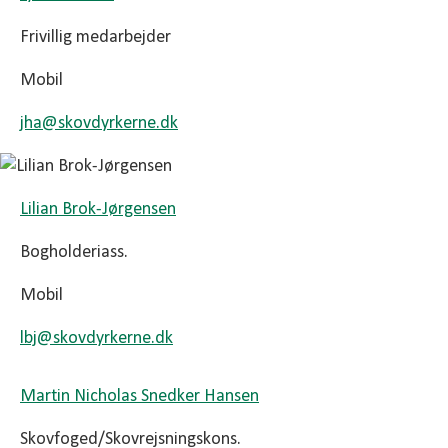
Frivillig medarbejder
Mobil
jha@
skovdyrkerne.dk
Lilian Brok-Jørgensen
Bogholderiass.
Mobil
lbj@
skovdyrkerne.dk
Martin Nicholas Snedker Hansen
Skovfoged/Skovrejsningskons.