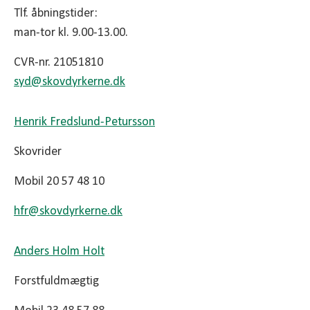
Tlf. åbningstider:
man-tor kl. 9.00-13.00.
CVR-nr. 21051810
syd@
skovdyrkerne.dk
Henrik Fredslund-Petursson
Skovrider
Mobil 20 57 48 10
hfr@
skovdyrkerne.dk
Anders Holm Holt
Forstfuldmægtig