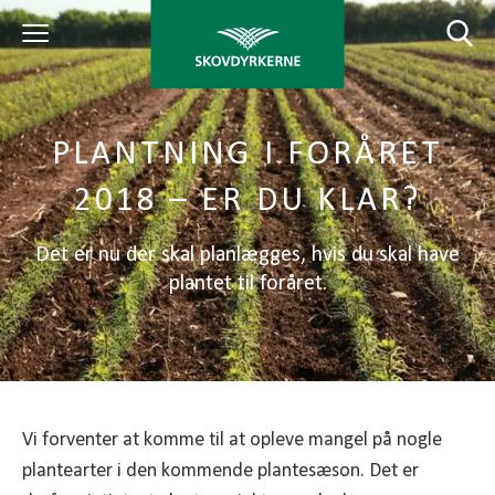
PLANTNING I FORÅRET
2018 – ER DU KLAR?
Det er nu der skal planlægges, hvis du skal have
plantet til foråret.
Vi forventer at komme til at opleve mangel på nogle
plantearter i den kommende plantesæson. Det er