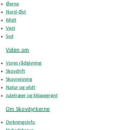
Øerne
Nord-Øst
Midt
Vest
Syd
Viden om
Vores rådgivning
Skovdrift
Skovrejsning
Natur og vildt
Juletræer og klippegrønt
Om Skovdyrkerne
DyrkningsInfo