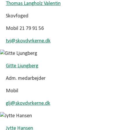
Thomas Langholz Valentin
Skovfoged
Mobil 21 79 91 56
tvj@
skovdyrkerne.dk
Gitte Ljungberg
Adm. medarbejder
Mobil
glj@
skovdyrkerne.dk
Jytte Hansen