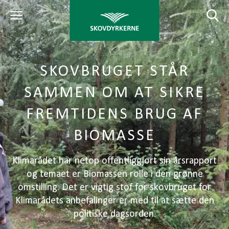
SKOVBRUGET STÅR
SAMMEN OM AT SIKRE
FREMTIDENS BRUG AF
BIOMASSE
Klimarådet har netop offentliggjort sin årsrapport
og temaet er Biomassen rolle i den grønne
omstilling. Det er vigtig stof for skovbruget for
Klimarådets anbefalinger er med til at sætte den
politiske dagsorden.