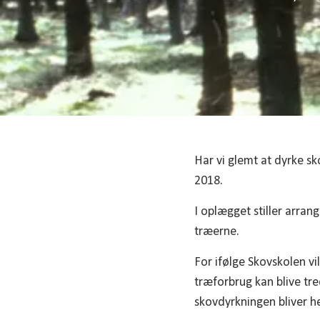
Har vi glemt at dyrke s
2018.
I oplægget stiller arran
træerne.
For ifølge Skovskolen v
træforbrug kan blive tr
skovdyrkningen bliver he