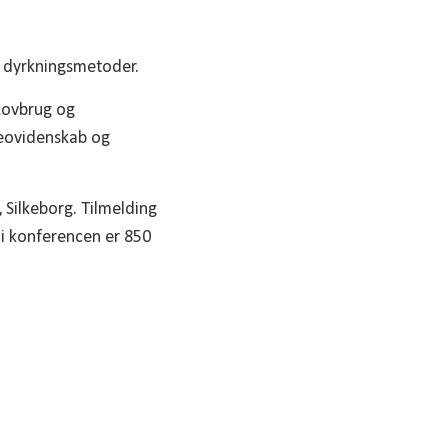
d dyrkningsmetoder.
kovbrug og
Geovidenskab og
 Silkeborg. Tilmelding
e i konferencen er 850