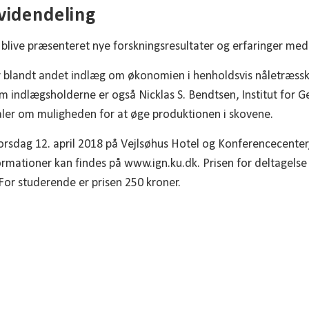
 videndeling
 blive præsenteret nye forskningsresultater og erfaringer me
blandt andet indlæg om økonomien i henholdsvis nåletræss
m indlægsholderne er også Nicklas S. Bendtsen, Institut for 
aler om muligheden for at øge produktionen i skovene.
rsdag 12. april 2018 på Vejlsøhus Hotel og Konferencecenter,
nformationer kan findes på www.ign.ku.dk. Prisen for deltagels
For studerende er prisen 250 kroner.