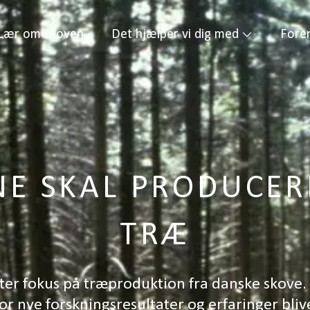
Lær om skoven
Det hjælper vi dig med
Fore
NE SKAL PRODUCER
TRÆ
ter fokus på træproduktion fra danske skove. 
r nye forskningsresultater og erfaringer bli