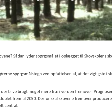
kovene? Sådan lyder spørgsmålet i oplægget til Skovskolens 
gørerne spørgsmålstegn ved opfattelsen af, at det vigtigste i 
il der blive brugt meget mere træ i verden fremover. Prognose
edoblet frem til 2050. Derfor skal skovene fremover producer
lt central.