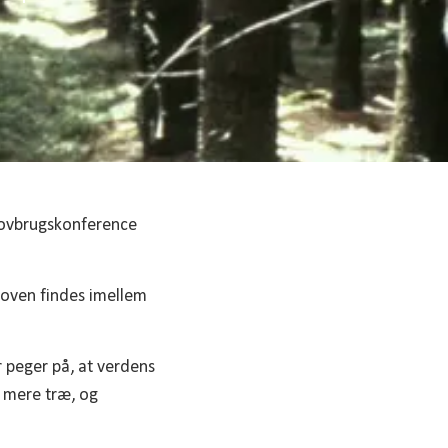
skovbrugskonference
skoven findes imellem
r peger på, at verdens
e mere træ, og