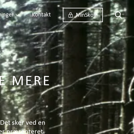
ninger
Kontakt
MinSkov
E MERE
Det sker ved en
ver præsenteret.