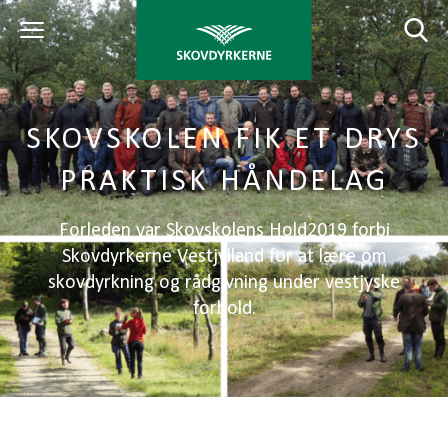
SKOVSKOLEN FIK ET DRYS
PRAKTISK HÅNDELAG
Forleden var Skovskolens Hold2019 forbi
Skovdyrkerne Vestjylland for at lære om
skovdyrkning og rådgivning under vestjyske
forhold.