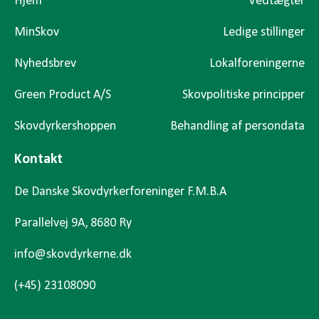
Hjem
Vedtægter
MinSkov
Ledige stillinger
Nyhedsbrev
Lokalforeningerne
Green Product A/S
Skovpolitiske principper
Skovdyrkershoppen
Behandling af persondata
Kontakt
De Danske Skovdyrkerforeninger F.M.B.A
Parallelvej 9A, 8680 Ry
info@skovdyrkerne.dk
(+45) 23108090