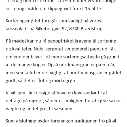
Torsdag den 10. oktober 2019 afholder vi vores årlige
sorteringsmøde om klippegrønt fra kl. 15 til 17.
Sorteringsmødet foregår som vanligt på vores
læsseplads på Silkeborgvej 92, 8740 Brædstrup
På mødet kan du få genopfrisket kravene til sortering
og kvaliteter. Nobilisgrøntet ser generelt pænt ud i år,
om end der bliver lidt mere sorteringsarbejde på grund
af de mange kogler. Også nordmansgran er pænt i år,
men som altid er det vigtigt at nordmannsgran er gødet
godt, så det er flot og mørkegrønt.
Vi vil igen i år forsøge at have en leverandør til at
deltage på mødet, så der er mulighed for at købe sakse,
vægte og andet grej til sæsonen.
Som afslutning byder foreningen traditionen tro på øl,