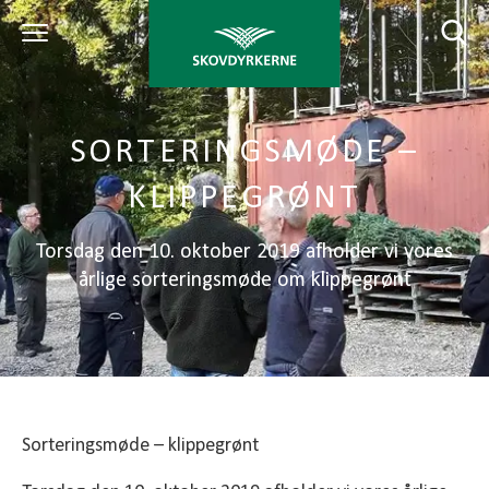
SORTERINGSMØDE –
KLIPPEGRØNT
Torsdag den 10. oktober 2019 afholder vi vores
årlige sorteringsmøde om klippegrønt
Sorteringsmøde – klippegrønt