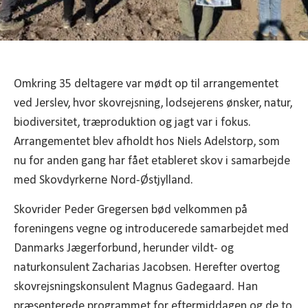
Omkring 35 deltagere var mødt op til arrangementet
ved Jerslev, hvor skovrejsning, lodsejerens ønsker, natur,
biodiversitet, træproduktion og jagt var i fokus.
Arrangementet blev afholdt hos Niels Adelstorp, som
nu for anden gang har fået etableret skov i samarbejde
med Skovdyrkerne Nord-Østjylland.
Skovrider Peder Gregersen bød velkommen på
foreningens vegne og introducerede samarbejdet med
Danmarks Jægerforbund, herunder vildt- og
naturkonsulent Zacharias Jacobsen. Herefter overtog
skovrejsningskonsulent Magnus Gadegaard. Han
præsenterede programmet for eftermiddagen og de to