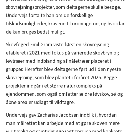
skovrejsningsprojekter, som deltagerne skulle besøge.
Undervejs fortalte han om de forskellige
tilskudsmuligheder, kravene til ordningerne, og hvordan
de kan bruges bedst muligt.
Skovfoged Emil Gram viste først en skovrejsning
etableret i 2021 med fokus på varierede skovbryn og
løvtræer med indblanding af nåletræer placeret i
grupper. Herefter blev deltagerne ført ud i den nyeste
skovrejsning, som blev plantet i foråret 2026. Begge
projekter indgår i et større naturkompleks på
ejendommen, som også omfatter ældre løvskov, sø og
åbne arealer udlagt til vildtagre.
Undervejs gav Zacharias Jacobsen indblik i, hvordan
man målrettet kan arbejde med at gøre skoven mere
vildtvenlig og samtidig øge jagtværdien med konkrete