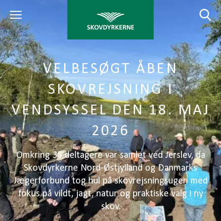
VELBESØGT ÅBEN
SKOVREJSNING I
VENDSYSSEL DEN 18. MAJ
2026
Omkring 35 deltagere var samlet ved Jerslev, da
Skovdyrkerne Nord-Østjylland og Danmarks
Jægerforbund tog hul på skovrejsningsugen med
fokus på vildt, jagt, natur og praktiske valg i ny
skov.