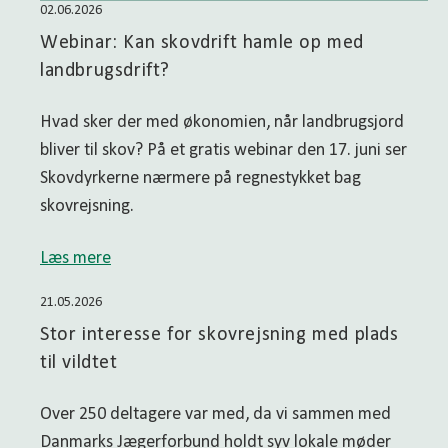
lægge ekstra, særskilte restriktioner ovenpå. Et
02.06.2026
Sådan planlægger vi betalingerne
areal kan være fredskov uden at være fredet –
Vi sørger for, at det hele hænger sammen i
Webinar: Kan skovdrift hamle op med
eller være begge dele. Læs mere om fredskov på
praksis:
landbrugsdrift?
linket her.
Vi lægger en betalingsplan, der passer til dit
Hvad sker der med økonomien, når landbrugsjord
projekt og din økonomi.
bliver til skov? På et gratis webinar den 17. juni ser
Arbejdet deles op i naturlige etaper (hegn,
Skovdyrkerne nærmere på regnestykket bag
plantning, renhold).
skovrejsning.
Vi samler bilag og fotos løbende, så
udbetalingen kan søges med det samme
Læs mere
efter etablering.
21.05.2026
Stor interesse for skovrejsning med plads
til vildtet
Over 250 deltagere var med, da vi sammen med
Danmarks Jægerforbund holdt syv lokale møder