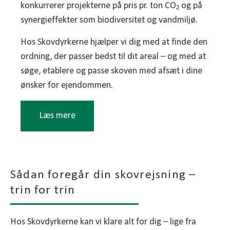
konkurrerer projekterne på pris pr. ton CO₂ og på
synergieffekter som biodiversitet og vandmiljø.
Hos Skovdyrkerne hjælper vi dig med at finde den
ordning, der passer bedst til dit areal – og med at
søge, etablere og passe skoven med afsæt i dine
ønsker for ejendommen.
Læs mere
Grøn Trepart
Hovedpunkter
Sådan foregår din skovrejsning –
75.500 kr./ha i tilskud til ny skovrejsning
trin for trin
Tillæg på 15.000 kr./ha, hvis skoven etableres
som urørt skov (i alt 90.500 kr./ha)
Hos Skovdyrkerne kan vi klare alt for dig – lige fra