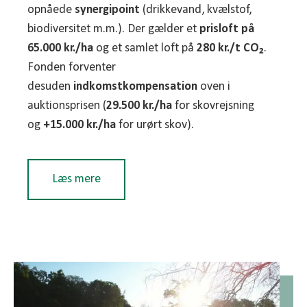
som udgangspunkt
ikke
opnåede
synergipoint
(drikkevand, kvælstof,
tilskudsberettigede
.
biodiversitet m.m.). Der gælder et
prisloft på
§3-natur
, eksisterende
fredskov
,
65.000 kr./ha
og et samlet loft på
280 kr./t CO₂
.
erstatningsskov/puljeskov
og
eksisterende
Fonden forventer
skov
kan ikke få tilskud (projektarealet, der
desuden
indkomstkompensation
oven i
fredskovspålægges, kan dog godt være
auktionsprisen (
29.500 kr./ha
for skovrejsning
større og indeholde enkelte ikke-tilplantede
og
+15.000 kr./ha
for urørt skov).
arealer m.v.). Der findes få, snævre
undtagelser ved kortfejl eller små “lommer”.
Læs mere
Pointsystemet – sådan bliver projekter
uden for N-områder prioriteret
Hvem kan søge – og hvornår?
Uden for kvælstof-
først-til-mølle
-områder
Private lodsejere, virksomheder,
rangeres ansøgninger efter point (maks.
78 point
).
fonde,
kirker/menighedsråd
og
kommuner/regio
Kriterier og point:
ner
kan søge. Ansøgningsrunder opslås løbende
Kvælstof-indsatsbehov
:
40
på Klimaskovfondens hjemmeside. Når en runde