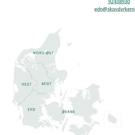
92438930
edn@skovdyrkern