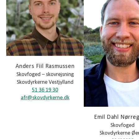
Jægersborg Dyrehave.
Vores forretning består i øvrigt i
rådgivningsarbejde indenfor skovbrug, råtræ,
natur og biodiversitet, samt juletræer og
klippegrønt.
Anders Fiil Rasmussen
Skovfoged – skovrejsning
Skovdyrkerne Vestjylland
51 36 19 30
afr@skovdyrkerne.dk
Emil Dahl Nørre
Skovfoged
Skovdyrkerne Øe