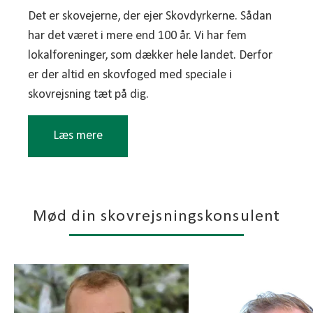
Det er skovejerne, der ejer Skovdyrkerne. Sådan
har det været i mere end 100 år. Vi har fem
lokalforeninger, som dækker hele landet. Derfor
er der altid en skovfoged med speciale i
skovrejsning tæt på dig.
Læs mere
Skovdyrkerne er ejet af godt 4000 skovejere og er
en sammenslutning af de tidligere
Mød din skovrejsningskonsulent
småskovsforeninger. Vores fem lokalforeninger er
struktureret som nonprofit andelsselskaber.
Alene i 2024 rejste vi godt 500 hektar skov i
Danmark og kom over 4.000.000 planter i jorden.
Det svarer til hele det skovbevoksede areal i