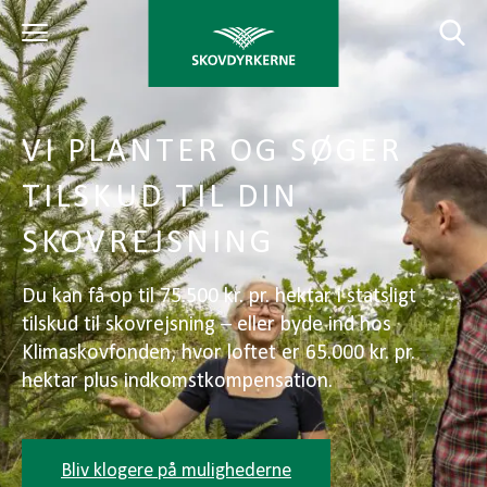
VI PLANTER OG SØGER
TILSKUD TIL DIN
SKOVREJSNING
Du kan få op til 75.500 kr. pr. hektar i statsligt
tilskud til skovrejsning – eller byde ind hos
Klimaskovfonden, hvor loftet er 65.000 kr. pr.
hektar plus indkomstkompensation.
Bliv klogere på mulighederne