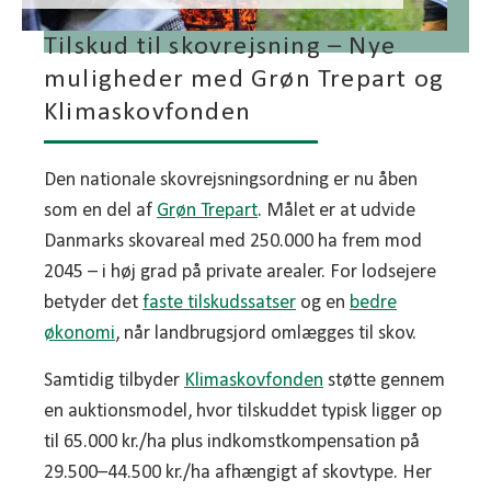
Tilskud til skovrejsning – Nye
muligheder med Grøn Trepart og
Klimaskovfonden
Den nationale skovrejsningsordning er nu åben
som en del af
Grøn Trepart
. Målet er at udvide
Danmarks skovareal med 250.000 ha frem mod
2045 – i høj grad på private arealer. For lodsejere
betyder det
faste tilskudssatser
og en
bedre
økonomi
, når landbrugsjord omlægges til skov.
Samtidig tilbyder
Klimaskovfonden
støtte gennem
en auktionsmodel, hvor tilskuddet typisk ligger op
til 65.000 kr./ha plus indkomstkompensation på
29.500–44.500 kr./ha afhængigt af skovtype. Her