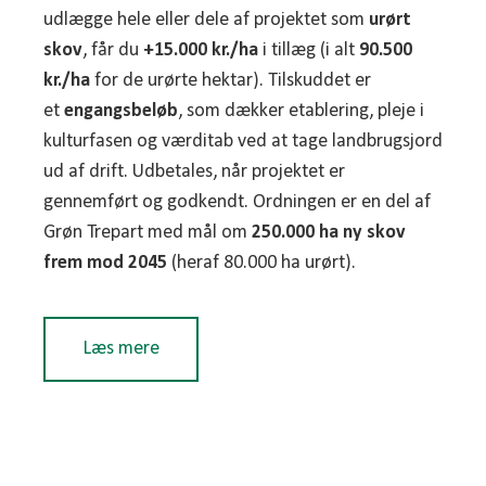
budget og opgavefordeling sammen med dig, så
udlægge hele eller dele af projektet som
urørt
indsatsen matcher tid, maskiner og ambitionsniveau.
skov
, får du
+15.000 kr./ha
i tillæg (i alt
90.500
kr./ha
for de urørte hektar). Tilskuddet er
et
engangsbeløb
, som dækker etablering, pleje i
kulturfasen og værditab ved at tage landbrugsjord
ud af drift. Udbetales, når projektet er
gennemført og godkendt. Ordningen er en del af
Grøn Trepart med mål om
250.000 ha ny skov
frem mod 2045
(heraf 80.000 ha urørt).
Læs mere
Hvem kan søge – og hvornår?
Alle private og offentlige lodsejere med relevante