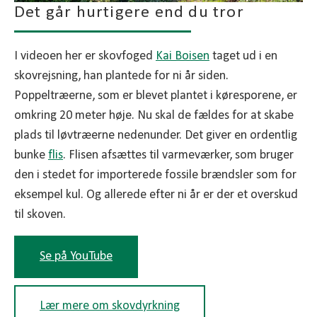
pleje er til at komme til
Det går hurtigere end du tror
4) Ansøgning og myndighedsdialog
I videoen her er skovfoged
Kai Boisen
taget ud i en
Når du godkender skovkortet, håndterer vi
skovrejsning, han plantede for ni år siden.
ansøgningen i MARS og dialogen med myndigheder
Poppeltræerne, som er blevet plantet i køresporene, er
(SGAV/kommune). Her indgår den nødvendige
omkring 20 meter høje. Nu skal de fældes for at skabe
screening (fx VVM-screening), punktberegning i
plads til løvtræerne nedenunder. Det giver en ordentlig
ordningen og de tekniske bilag. Vi tager papirarbejdet,
bunke
flis
. Flisen afsættes til varmeværker, som bruger
men holder dig løbende orienteret.
den i stedet for importerede fossile brændsler som for
eksempel kul. Og allerede efter ni år er der et overskud
5) Bestilling af planter og logistik
til skoven.
Vi bestiller planter fra faste planteskoler, prioriterer
robuste provenienser og tilpasser størrelser til jordbund
Se på YouTube
og vildttryk. Planterne leveres tæt på plantetidspunktet,
så kvaliteten er i top. Vi planlægger også hegn, porte og
hjørnestolper i god tid.
Lær mere om skovdyrkning