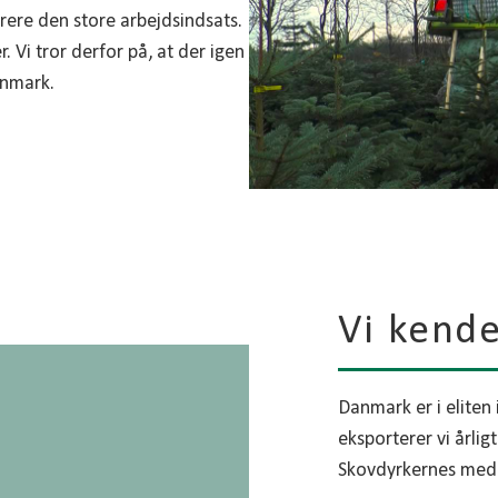
rere den store arbejdsindsats.
. Vi tror derfor på, at der igen
anmark.
 skræddersy en løsning, som
n juletræsproduktion eller du
ovedparten af producenterne
dfører noget af pasningen – og
Vi kend
ens (d.v.s. planternes
Danmark er i eliten
lafprøvet proveniens, da det er
eksporterer vi årlig
Skovdyrkernes medl