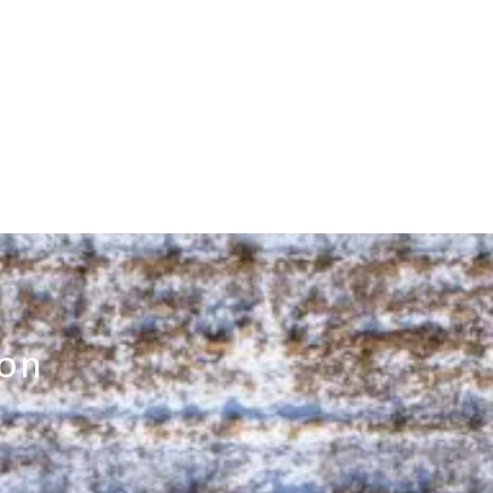
 kender vi markedet og kunderne. Vi ved, hvilke typer af
e til den bedste pris. Den viden får du gavn af som
medlem af Skopvdyrkerne.
t stort kundenetværk. Mange køber år efter år fra de
ucenter og samme kulturer. Vores kunder værdsætter
, rettidig oparbejdning af træerne.
anisation kan vi finde det rigtige match imellem kunde
ion
t – og vi håndterer både store og små ordrer.
oblemer eller reklamationer, hjælper Green Product A/S
dfordringen.