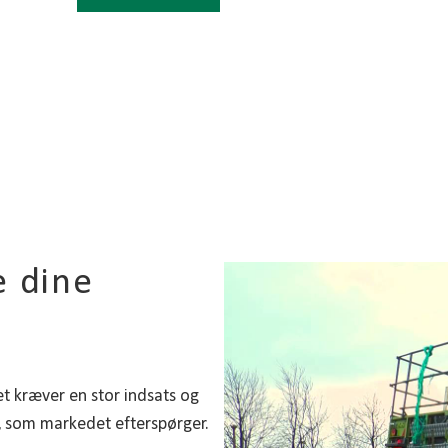
e dine
et kræver en stor indsats og
t, som markedet efterspørger.