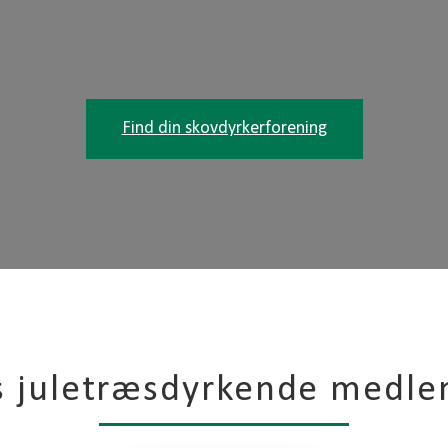
Find din skovdyrkerforening
s juletræsdyrkende medl