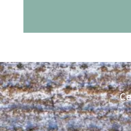
De første år efter plantning består indsatsen primært a
inden bundklipning, formklipning og topskudsregulering 
disse år stiger mængden af arbejdet med træerne betrag
starter ofte 5-7 år efter plantning og strækker sig hereft
Vi er med i hele værdikæden fra investeringskalkule til p
Ce