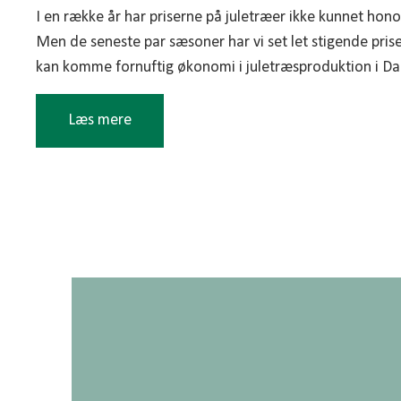
I en række år har priserne på juletræer ikke kunnet hono
Men de seneste par sæsoner har vi set let stigende priser
kan komme fornuftig økonomi i juletræsproduktion i D
Læs mere
Vi servicerer både store og små producenter, og vi kan
dækker netop dine behov. Du kan lade os stå for hele di
kan vælge kun at benytte os til at sælge dine træer. H
vælger en mellemvej, hvor vi hjælper med rådgivning, u
står for salget af træerne.
Allerede når du planter, skal du overveje hvilken proveni
herkomst), du vil benytte. Det er vigtigt, at vælge en ve
hele grundlaget for kvaliteten af det fremtidige juletræ.