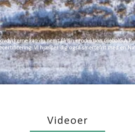
dyrkerne kan du nemt få din produktion GlobalG.A.P. 
ertificering. Vi hjælper dig også smertefrit med en Nat
Videoer