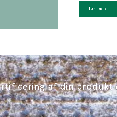
f renholdelse og gødskning
af juletræerne sætter ind. I
Læs mere
teligt. Salget af træerne
er typisk over 3-4 år.
I Green Product A/S
træer, vi kan afsætt
lantning, pasning og salg.
juletræsdyrker og 
Vi har oparbejdet e
samme juletræsprod
høj kvalitet og god
I kraft af vores org
rtificering af din produkt
og juletræsproducen
Skulle der opstå pr
altid med at løse u