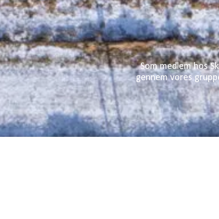
Som medlem hos Skov
gennem vores gruppec