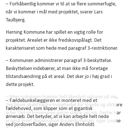
– Forhåbentlig kommer vi til at se flere sommerfugle,
når vi kommer i mål med projektet, svarer Lars
Taulbjerg.
Herning Kommune har spillet en vigtig rolle for
projektet. Arealet er ikke fredskovspålagt. Det
karakteriseret som hede med paragraf 3-restriktioner.
– Kommunen administrerer paragraf 3-beskyttelse.
Beskyttelsen indebærer, at man ikke må foretage
tilstandsændring på et areal. Det sker jo i høj grad i
dette projekt.
– Men rydningen hjælper helt åbenlyst naturen på vej.
– Fældebunkelæggeren er monteret med et
Der bliver skabt bedre muligheder for truede og sårbare
fældehoved, som klipper som et gigantisk
arter. Det vil kommunen gerne støtte op om. Derfor har
ørnenæb. Det betyder, at vi kan arbejde helt nede
vi også givet dispensation fra beskyttelsen, siger Louise
ved jordoverfladen, siger Anders Elmholdt.