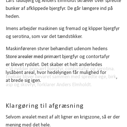
Lars Taulbjerg og Anders Elmholdt skræver over spredte
bunker af afklippede bjergfyr. De går længere ind på
heden.
Imens arbejder maskinen sig fremad og klipper bjergfyr
og serotina, som var det tændstikker.
Maskinføreren styrer behændigt udenom hedens
spredte enebærbuske.
Store arealer med primært bjergfyr og contortafyr
er blevet ryddet. Det skaber et helt anderledes
– Vi rydder primært bjergfyr, contortafyr og serotina.
lysåbent areal, hvor hedelyngen får mulighed for
Enebær bliver bevaret sammen med spredte ege, birk,
at brede sig igen.
asp og skovfyr, forklarer Anders Elmholdt.
Klargøring til afgræsning
Selvom arealet mest af alt ligner en krigszone, så er der
mening med det hele.