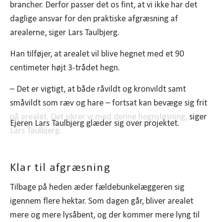
brancher. Derfor passer det os fint, at vi ikke har det
daglige ansvar for den praktiske afgræsning af
arealerne, siger Lars Taulbjerg.
Han tilføjer, at arealet vil blive hegnet med et 90
centimeter højt 3-trådet hegn.
– Det er vigtigt, at både råvildt og kronvildt samt
småvildt som ræv og hare – fortsat kan bevæge sig frit
på arealet. Det sikrer vi med denne hegnsløsning, siger
Ejeren Lars Taulbjerg glæder sig over projektet.
Lars Taulbjerg.
Klar til afgræsning
Tilbage på heden æder fældebunkelæggeren sig
igennem flere hektar. Som dagen går, bliver arealet
mere og mere lysåbent, og der kommer mere lyng til