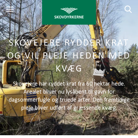
SKOVEJERE RYDDER KRAT
OG VIL PLEJE HEDEN MED
KVÆG
Skovejere har ryddet krat fra 60 hektar hede.
Arealet bliver nu lysåbent til gavn for
dagsommerfugle og truede arter. Den fremtidige
pleje bliver udført af græssende kvæg.