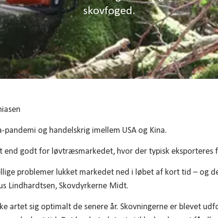
skovfoged.
hiasen
a-pandemi og handelskrig imellem USA og Kina.
 end godt for løvtræsmarkedet, hvor der typisk eksporteres fr
llige problemer lukket markedet ned i løbet af kort tid – og d
us Lindhardtsen, Skovdyrkerne Midt.
e artet sig optimalt de senere år. Skovningerne er blevet udf