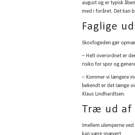
august og er typisk åben
med i foråret. Det kan 
Faglige ud
Skovfogeden gør opmærk
– Helt overordnet er der
risiko for spor og gener
– Kommer vi længere ind
bekendt er det længe si
Klaus Lindhardtsen.
Træ ud af
Imellem ulemperne ved e
kan være snævert.