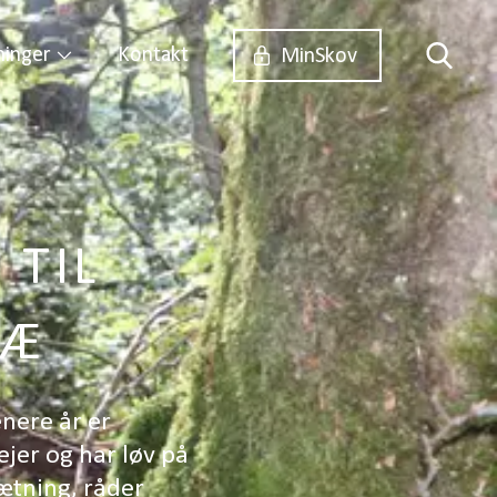
ninger
Kontakt
MinSkov
 TIL
RÆ
nere år er
ejer og har løv på
ætning, råder