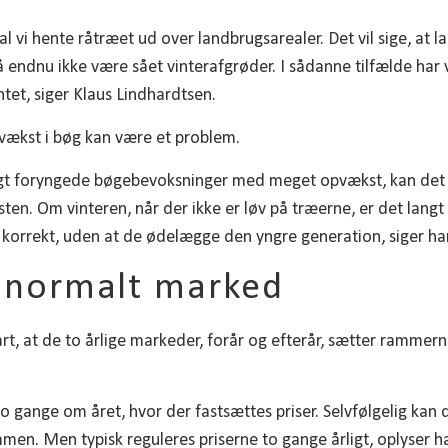
kal vi hente råtræet ud over landbrugsarealer. Det vil sige, at
endnu ikke være sået vinterafgrøder. I sådanne tilfælde har vi 
ntet, siger Klaus Lindhardtsen.
vækst i bøg kan være et problem.
rligt foryngede bøgebevoksninger med meget opvækst, kan det
en. Om vinteren, når der ikke er løv på træerne, er det lang
 korrekt, uden at de ødelægge den yngre generation, siger ha
 normalt marked
rt, at de to årlige markeder, forår og efterår, sætter rammer
to gange om året, hvor der fastsættes priser. Selvfølgelig kan 
men. Men typisk reguleres priserne to gange årligt, oplyser h