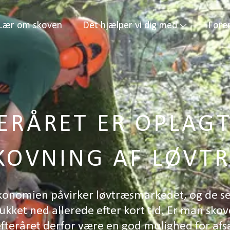
Lær om skoven
Det hjælper vi dig med
Fore
ERÅRET ER OPLAGT
KOVNING AF LØVT
onomien påvirker løvtræsmarkedet, og de se
kket ned allerede efter kort tid. Er man skov
efteråret derfor være en god mulighed for afs