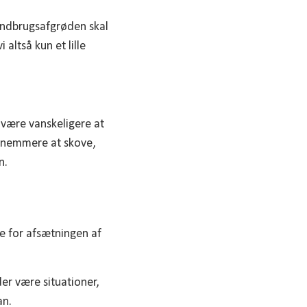
 landbrugsafgrøden skal
altså kun et lille
 være vanskeligere at
t nemmere at skove,
n.
ne for afsætningen af
der være situationer,
an.