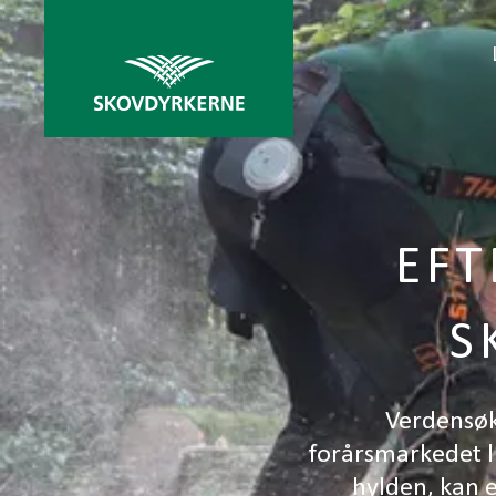
EFT
S
Verdensøk
forårsmarkedet lu
hylden, kan 