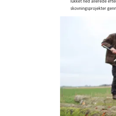
lukket ned allerede efter
skovningsprojekter genne