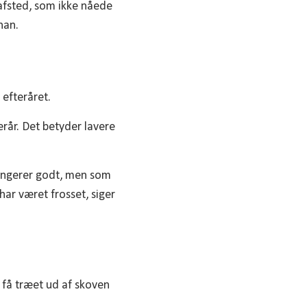
 afsted, som ikke nåede
han.
efteråret.
erår. Det betyder lavere
fungerer godt, men som
ar været frosset, siger
 få træet ud af skoven