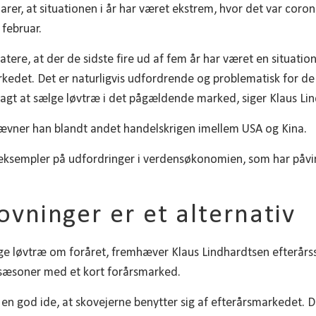
arer, at situationen i år har været ekstrem, hvor det var coro
 februar.
atere, at der de sidste fire ud af fem år har været en situatio
rkedet. Det er naturligvis udfordrende og problematisk for 
lagt at sælge løvtræ i det pågældende marked, siger Klaus Li
ævner han blandt andet handelskrigen imellem USA og Kina.
eksempler på udfordringer i verdensøkonomien, som har påvi
ovninger er et alternativ
ælge løvtræ om foråret, fremhæver Klaus Lindhardtsen efterårs
 sæsoner med et kort forårsmarked.
en god ide, at skovejerne benytter sig af efterårsmarkedet. D