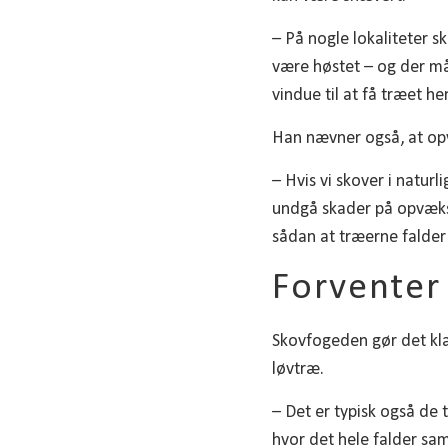
– På nogle lokaliteter s
være høstet – og der må 
vindue til at få træet he
Han nævner også, at op
– Hvis vi skover i natu
undgå skader på opvækst
sådan at træerne falder
Forventer
Skovfogeden gør det kla
løvtræ.
– Det er typisk også de 
hvor det hele falder sam