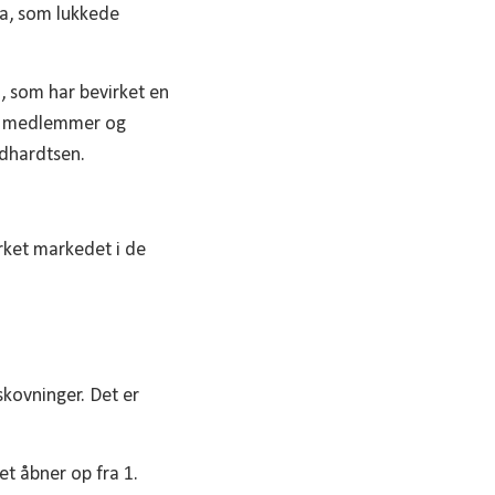
na, som lukkede
n, som har bevirket en
de medlemmer og
ndhardtsen.
rket markedet i de
skovninger. Det er
et åbner op fra 1.