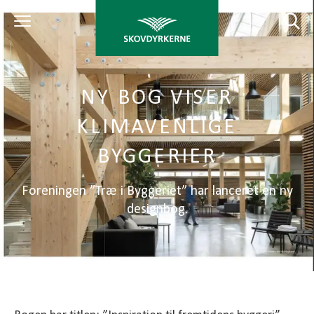
NY BOG VISER
KLIMAVENLIGE
BYGGERIER
Foreningen ”Træ i Byggeriet” har lanceret en ny
designbog.