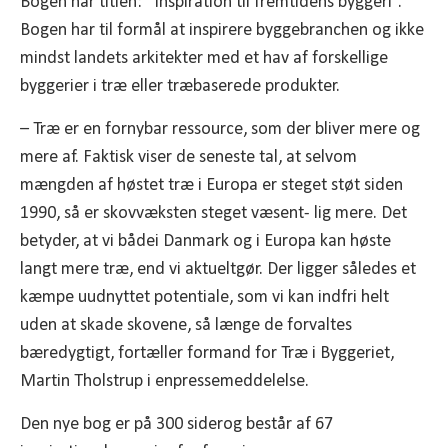
Bogen har titlen: ”Inspiration til fremtidens byggeri”.
Bogen har til formål at inspirere byggebranchen og ikke
mindst landets arkitekter med et hav af forskellige
byggerier i træ eller træbaserede produkter.
– Træ er en fornybar ressource, som der bliver mere og
mere af. Faktisk viser de seneste tal, at selvom
mængden af høstet træ i Europa er steget støt siden
1990, så er skovvæksten steget væsent- lig mere. Det
betyder, at vi bådei Danmark og i Europa kan høste
langt mere træ, end vi aktueltgør. Der ligger således et
kæmpe uudnyttet potentiale, som vi kan indfri helt
uden at skade skovene, så længe de forvaltes
bæredygtigt, fortæller formand for Træ i Byggeriet,
Martin Tholstrup i enpressemeddelelse.
Den nye bog er på 300 siderog består af 67