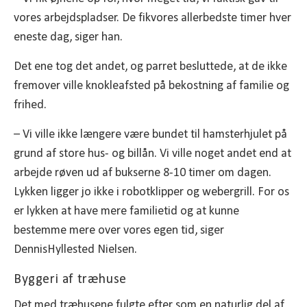
vores arbejdspladser. De fikvores allerbedste timer hver
eneste dag, siger han.
Det ene tog det andet, og parret besluttede, at de ikke
fremover ville knokleafsted på bekostning af familie og
frihed.
– Vi ville ikke længere være bundet til hamsterhjulet på
grund af store hus- og billån. Vi ville noget andet end at
arbejde røven ud af bukserne 8-10 timer om dagen.
Lykken ligger jo ikke i robotklipper og webergrill. For os
er lykken at have mere familietid og at kunne
bestemme mere over vores egen tid, siger
DennisHyllested Nielsen.
Byggeri af træhuse
Det med træhusene fulgte efter som en naturlig del af