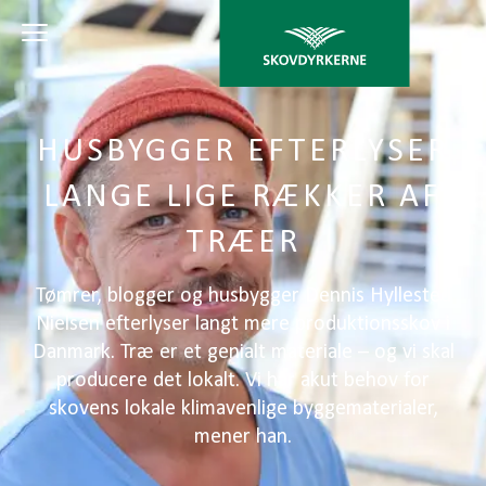
HUSBYGGER EFTERLYSER
LANGE LIGE RÆKKER AF
TRÆER
Tømrer, blogger og husbygger Dennis Hyllested
Nielsen efterlyser langt mere produktionsskov i
Danmark. Træ er et genialt materiale – og vi skal
producere det lokalt. Vi har akut behov for
skovens lokale klimavenlige byggematerialer,
mener han.