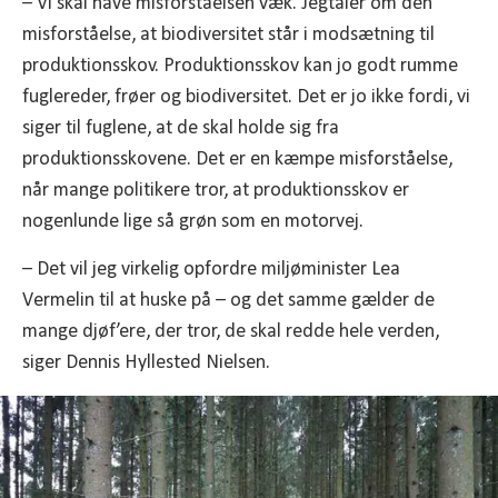
– Vi skal have misforståelsen væk. Jegtaler om den
misforståelse, at biodiversitet står i modsætning til
produktionsskov. Produktionsskov kan jo godt rumme
fuglereder, frøer og biodiversitet. Det er jo ikke fordi, vi
siger til fuglene, at de skal holde sig fra
produktionsskovene. Det er en kæmpe misforståelse,
når mange politikere tror, at produktionsskov er
nogenlunde lige så grøn som en motorvej.
– Det vil jeg virkelig opfordre miljøminister Lea
Vermelin til at huske på – og det samme gælder de
mange djøf’ere, der tror, de skal redde hele verden,
siger Dennis Hyllested Nielsen.