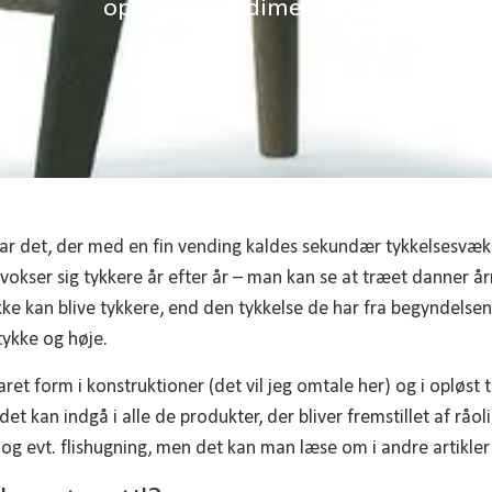
opnår større dimensioner.
 har det, der med en fin vending kaldes sekundær tykkelsesvæk
vokser sig tykkere år efter år – man kan se at træet danner år
kke kan blive tykkere, end den tykkelse de har fra begyndelse
ykke og høje.
ret form i konstruktioner (det vil jeg omtale her) og i opløst ti
det kan indgå i alle de produkter, der bliver fremstillet af råo
og evt. flishugning, men det kan man læse om i andre artikler 