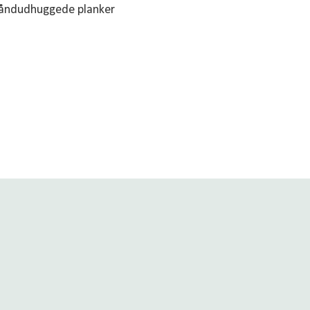
r håndudhuggede planker