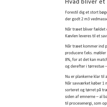
Hvad bliver et
Forestil dig et stort bøg
der godt 2 m3 vedmass
Når træet bliver fældet 
Kævlen leveres til et s
Når træet kommer ind på 
producere f.eks. møbler 
8%, for at det kan match
og derefter i tørrestue –
Nu er plankerne klar til
Når savværket køber 1 m
sorteret og tørret på tr
siden af emnerne – al ba
til procesenergi, som o