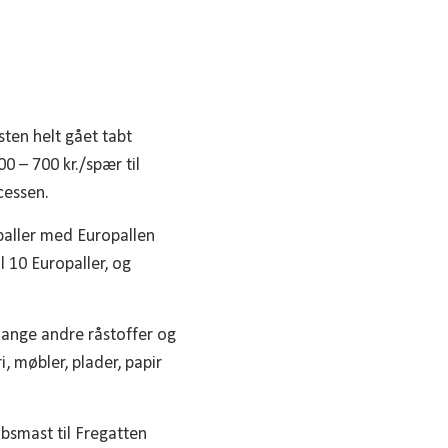
ten helt gået tabt
0 – 700 kr./spær til
cessen.
paller med Europallen
l 10 Europaller, og
mange andre råstoffer og
i, møbler, plader, papir
kibsmast til Fregatten