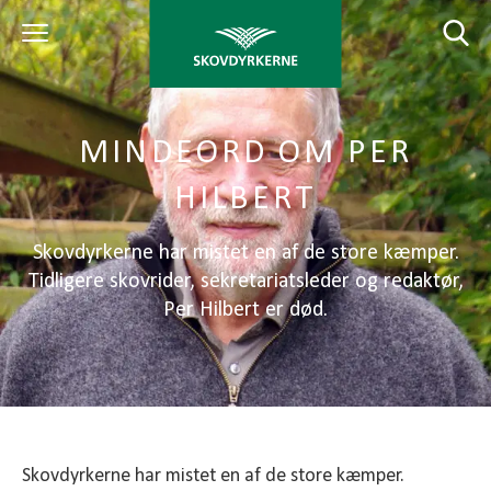
MINDEORD OM PER
HILBERT
Skovdyrkerne har mistet en af de store kæmper.
Tidligere skovrider, sekretariatsleder og redaktør,
Per Hilbert er død.
Skovdyrkerne har mistet en af de store kæmper.