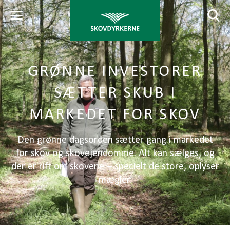
GRØNNE INVESTORER
SÆTTER SKUB I
MARKEDET FOR SKOV
Den grønne dagsorden sætter gang i markedet
for skov og skovejendomme. Alt kan sælges, og
der er rift om skovene – specielt de store, oplyser
mægler.