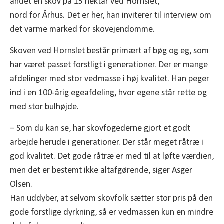
andet en skov på 15 hektar ved Hornslet,
nord for Århus. Det er her, han inviterer til interview om
det varme marked for skovejendomme.
Skoven ved Hornslet består primært af bøg og eg, som
har været passet forstligt i generationer. Der er mange
afdelinger med stor vedmasse i høj kvalitet. Han peger
ind i en 100-årig egeafdeling, hvor egene står rette og
med stor bulhøjde.
– Som du kan se, har skovfogederne gjort et godt
arbejde herude i generationer. Der står meget råtræ i
god kvalitet. Det gode råtræ er med til at løfte værdien,
men det er bestemt ikke altafgørende, siger Asger
Olsen.
Han uddyber, at selvom skovfolk sætter stor pris på den
gode forstlige dyrkning, så er vedmassen kun en mindre