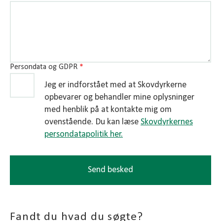
tage udgangspunkt i at sikre den bedste
langsigtede bundlinje til dig som skovejer.
Kontakt os her for at få en snak om dit næste
flisprojekt.
Persondata og GDPR
*
Tag kontakt
Jeg er indforstået med at Skovdyrkerne
opbevarer og behandler mine oplysninger
med henblik på at kontakte mig om
ovenstående. Du kan læse
Skovdyrkernes
persondatapolitik her.
Send besked
Fandt du hvad du søgte?