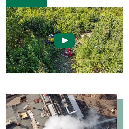
Det er flisproduktionen, som gør tyndings-
operationerne rentable. Med flisproduktion udnytter vi
skovens restprodukter – uanset træart, dimension og
kvalitet.
Med de nuværende høje priser energi er flisproduktion
fra skoven en god forretning for skovejere.
Skovdyrkerne afsætter skovflis til en lang række
varmeværker.
Værkerne prioriterer forsyningssikkerhed og et stabilt
flow. Derfor handles hovedparten af flisen på store ét-
eller flerårige kontrakter.
Kontakt os