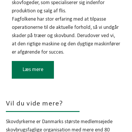
skovfogeder, som specialiserer sig indenfor
produktion og salg af flis.
Fagfolkene har stor erfaring med at tilpasse
operationerne til de aktuelle forhold, så vi undgår
skader på træer og skovbund. Derudover ved vi,
at den rigtige maskine og den dygtige maskinfører
er afgørende for succes.
Læs mere
For eksempel nytter det ikke, hvis den mest
effektive maskine er så dyr at flytte, at
Vil du vide mere?
totalomkostningen alligevel bliver for høj for dig
som skovejer.
Omvendt nytter det ikke noget, at en maskine er
Skovdyrkerne er Danmarks største medlemsejede
billig og fleksibel, hvis præstationen er for lav.
skovbrugsfaglige organisation med mere end 80