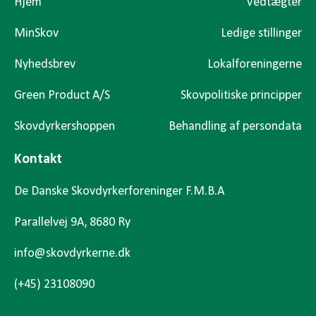
Hjem
Vedtægter
MinSkov
Ledige stillinger
Nyhedsbrev
Lokalforeningerne
Green Product A/S
Skovpolitiske principper
Skovdyrkershoppen
Behandling af persondata
Kontakt
De Danske Skovdyrkerforeninger F.M.B.A
Parallelvej 9A, 8680 Ry
info@skovdyrkerne.dk
(+45) 23108090