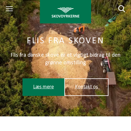
FLIS FRA SKOVEN
Flis fra danske skove er et vigtigt bidrag til den
grønne omstilling
Læs mere
Kontakt os