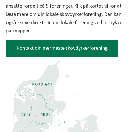
Balancen mellem maskinvalg og opgavetype er
ansatte fordelt på 5 foreninger. Klik på kortet til for at
vigtig.
læse mere om din lokale skovdyrkerforening. Den kan
Det er derfor en fordel at arbejde sammen med
også skrive direkte til din lokale forening ved at trykke
Skovdyrkerne, der råder over et bredt
på knappen.
maskinprogram.
Som skovejer er det også vigtigt, at du er
Kontakt din nærmeste skovdyrkerforening
opmærksom på flisprojektets ’rigtige bundlinje’
Den rigtige bundlinje tilhører ikke flisprojektet
isoleret set. Derimod er det skovens samlede og
langsigtede bundlinje, som er vigtig.
Som skovejer får du ingen værdi ud af et
prangende flisprojekt med gode nøgletal,
hvis:
• Det ikke er det rigtige arbejde, der er udført i
skoven. Det kan være at de største træer er
hugget for at optimere maskinpræstationen frem