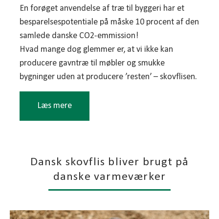
35 år for savskåret træ
En forøget anvendelse af træ til byggeri har et
Forbrænding – her frigives al CO2 på én
besparelsespotentiale på måske 10 procent af den
gang normalt cirka et år efter fældning.
samlede danske CO2-emmission!
Hvad mange dog glemmer er, at vi ikke kan
Kombineres disse fakta, er konklusionerne om
producere gavntræ til møbler og smukke
træets klimaeffekt ganske klare:
bygninger uden at producere ’resten’ – skovflisen.
Så meget træ som muligt skal bruges der, hvor
substitutionseffekten er størst og mest
Læs mere
langtidsholdbar.
Det giver et hierarki, der omtrent ser således ud:
Skovflisen følger med som en bifangst i
Bygninger
skovplejen, som den del af træet, der ikke kan
Møbler
Dansk skovflis bliver brugt på
anvendes til andet. Så vil vi have mere gavntræ og
Emballage
danske varmeværker
mere skovrejsning – ja, så øger vi også
Papir
produktionen af flis.
Energi
Som regel vil der ved afdrift af en skovbevoksning