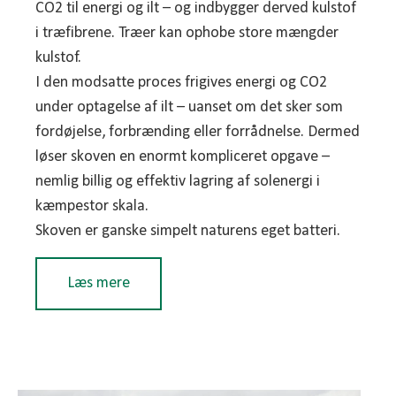
CO2 til energi og ilt – og indbygger derved kulstof
i træfibrene. Træer kan ophobe store mængder
kulstof.
I den modsatte proces frigives energi og CO2
under optagelse af ilt – uanset om det sker som
fordøjelse, forbrænding eller forrådnelse. Dermed
løser skoven en enormt kompliceret opgave –
nemlig billig og effektiv lagring af solenergi i
kæmpestor skala.
Skoven er ganske simpelt naturens eget batteri.
Læs mere
Men hvis CO2 ender samme sted til sidst – hvor er
så gevinsten, kan man spørge?
Her er man nødt til at træde et skridt tilbage og