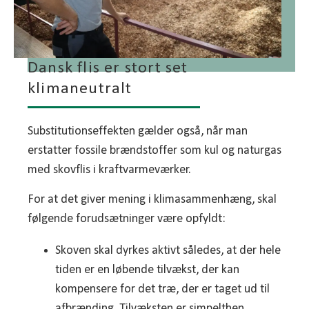
bedste udgangspunkt for, at skoven udvikler sig
økonomisk bedst muligt uden at gå på kompromis
med økonomien i selve flisprojektet. Skovdyrkerne
har altid de lange briller på og tager fuldt hensyn
Dansk flis er stort set
til dine ønsker til skoven.
klimaneutralt
Substitutionseffekten gælder også, når man
erstatter fossile brændstoffer som kul og naturgas
med skovflis i kraftvarmeværker.
For at det giver mening i klimasammenhæng, skal
følgende forudsætninger være opfyldt:
Skoven skal dyrkes aktivt således, at der hele
tiden er en løbende tilvækst, der kan
kompensere for det træ, der er taget ud til
afbrænding. Tilvæksten er simpelthen