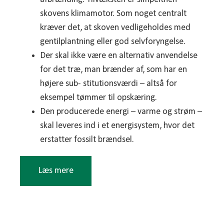
skovens klimamotor. Som noget centralt
kræver det, at skoven vedligeholdes med
gentilplantning eller god selvforyngelse.
Der skal ikke være en alternativ anvendelse
for det træ, man brænder af, som har en
højere sub- stitutionsværdi – altså for
eksempel tømmer til opskæring.
Den producerede energi – varme og strøm –
skal leveres ind i et energisystem, hvor det
erstatter fossilt brændsel.
Læs mere
Under disse forudsætninger er afbrænding af træ
klimaklogt – og under danske forhold er