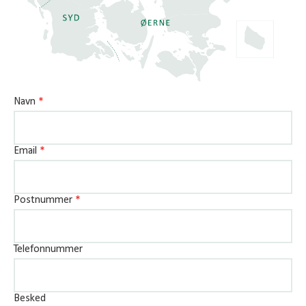
for at udføre den ideelle tynding.
• Veje og bevoksninger er kørt i stykker, fordi
opgaven er løst på det forkerte tidspunkt.
• Der er lavet en uhensigtsmæssig aptering, hvor
Navn
*
skærbart træ er røget med i flisen. Resultatet er,
at du kan prale med nogle pæne priser pr.
kubikmeter, men bundlinjen er dårlig, fordi
Email
*
mængden af effekter med høj pris er for lille.
• Det viser sig, at du har fået et tilbud, der var for
Postnummer
*
godt til at være sandt – men til gengæld får du
ikke dine penge fra entreprenøren.
Telefonnummer
Alle disse usikkerheder undgår du, når du
overlader dit flisprojekt til Skovdyrkerne.
Vi yder højt kvalificeret rådgivning – og vi vil altid
Besked