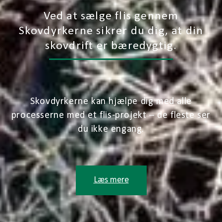
Ved at sælge flis gennem
Skovdyrkerne sikrer du dig, at din
skovdrift er bæredygtig.
Skovdyrkerne kan hjælpe dig med alle
processerne med et flis-projekt – de fleste ser
du ikke engang.
Læs mere