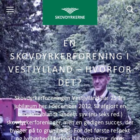
EN
SKOVDYRKERFORENING I
VESTJYLLAND – HVORFOR
DET?
Skovdyrkerforeningen Vestjylland har 25 års
jubilæum her i december 2012. Så afgjort en
benjamin blandt landets syv (nu seks red.)
skovdyrkerforeninger, men en gedigen succes, der
bygger på to grundpiller: For det første respekt
og lydhørhed i forhold til skovejerne, deres