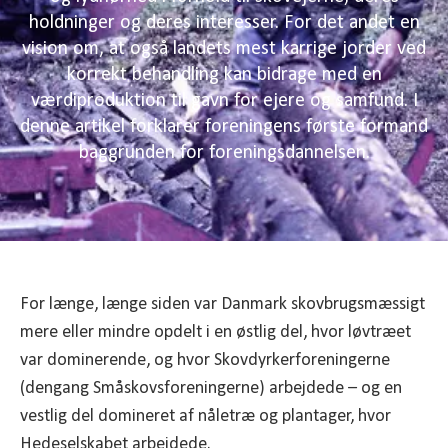
holdninger og deres interesser. For det andet en
vision om, at også landets mest karrige jorder ved
korrekt behandling kan bidrage med en
værdiproduktion til gavn for ejere og samfund. I
denne artikel forklarer foreningens første formand
baggrunden for foreningsdannelsen.
For længe, længe siden var Danmark skovbrugsmæssigt
mere eller mindre opdelt i en østlig del, hvor løvtræet
var dominerende, og hvor Skovdyrkerforeningerne
(dengang Småskovsforeningerne) arbejdede – og en
vestlig del domineret af nåletræ og plantager, hvor
Hedeselskabet arbejdede.