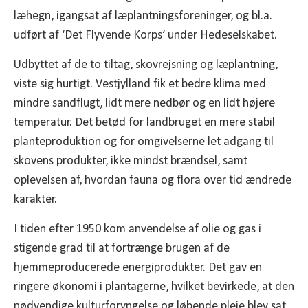
læhegn, igangsat af læplantningsforeninger, og bl.a.
udført af ‘Det Flyvende Korps’ under Hedeselskabet.
Udbyttet af de to tiltag, skovrejsning og læplantning,
viste sig hurtigt. Vestjylland fik et bedre klima med
mindre sandflugt, lidt mere nedbør og en lidt højere
temperatur. Det betød for landbruget en mere stabil
planteproduktion og for omgivelserne let adgang til
skovens produkter, ikke mindst brændsel, samt
oplevelsen af, hvordan fauna og flora over tid ændrede
karakter.
I tiden efter 1950 kom anvendelse af olie og gas i
stigende grad til at fortrænge brugen af de
hjemmeproducerede energiprodukter. Det gav en
ringere økonomi i plantagerne, hvilket bevirkede, at den
nødvendige kulturforyngelse og løbende pleje blev sat