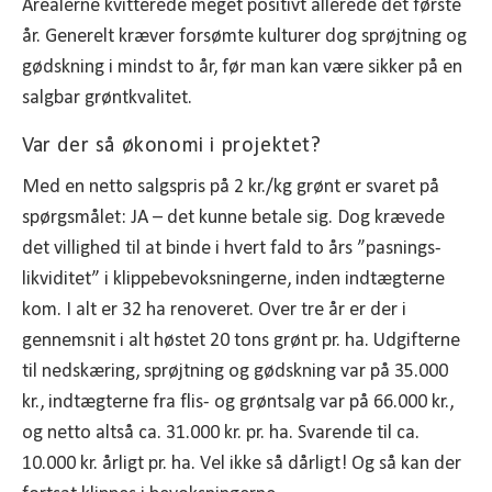
Arealerne kvitterede meget positivt allerede det første
år. Generelt kræver forsømte kulturer dog sprøjtning og
gødskning i mindst to år, før man kan være sikker på en
salgbar grøntkvalitet.
Var der så økonomi i projektet?
Med en netto salgspris på 2 kr./kg grønt er svaret på
spørgsmålet: JA – det kunne betale sig. Dog krævede
det villighed til at binde i hvert fald to års ”pasnings-
likviditet” i klippebevoksningerne, inden indtægterne
kom. I alt er 32 ha renoveret. Over tre år er der i
gennemsnit i alt høstet 20 tons grønt pr. ha. Udgifterne
til nedskæring, sprøjtning og gødskning var på 35.000
kr., indtægterne fra flis- og grøntsalg var på 66.000 kr.,
og netto altså ca. 31.000 kr. pr. ha. Svarende til ca.
10.000 kr. årligt pr. ha. Vel ikke så dårligt! Og så kan der