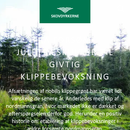
FRA FORSØMT
JULETRÆSKULTUR TIL
GIVTIG
KLIPPEBEVOKSNING
Afsætningen af nobilis klippegrønt har været lidt
vanskelig de senere år. Anderledes med klip af
nordmannsgran, hvor markedet ikke er dækket og
efterspørgselen derfor god. Herunder en positiv
historie om etablering af klippebevoksninger i
ældre forsømte nordmannsgran.