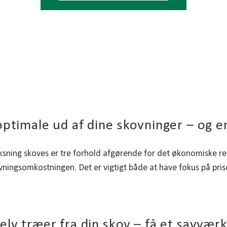
optimale ud af dine skovninger – og e
sning skoves er tre forhold afgørende for det økonomiske resu
vningsomkostningen. Det er vigtigt både at have fokus på pris
elv træer fra din skov – få et savvær