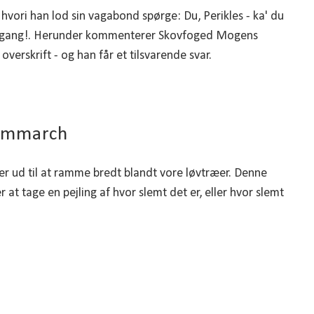
vori han lod sin vagabond spørge: Du, Perikles - ka' du
vergang!. Herunder kommenterer Skovfoged Mogens
overskrift - og han får et tilsvarende svar.
remmarch
ud til at ramme bredt blandt vore løvtræer. Denne
at tage en pejling af hvor slemt det er, eller hvor slemt