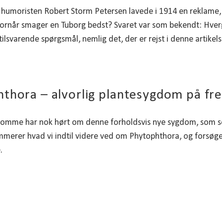
humoristen Robert Storm Petersen lavede i 1914 en reklame, h
hvornår smager en Tuborg bedst? Svaret var som bekendt: H
ilsvarende spørgsmål, nemlig det, der er rejst i denne artikels 
thora – alvorlig plantesygdom på f
mme har nok hørt om denne forholdsvis nye sygdom, som ser 
mmerer hvad vi indtil videre ved om Phytophthora, og forsøger 
.