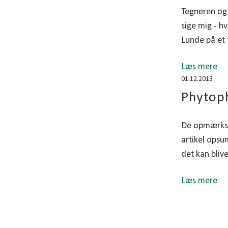
Tegneren og 
sige mig - 
Lunde på et t
Læs mere
01.12.2013
Phytoph
De opmærkso
artikel opsu
det kan blive
Læs mere