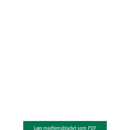
Lær om skoven
Det hjælper vi dig med
Fore
KLER FRA SKOVDYR
#23
Læs medlemsbladet som PDF