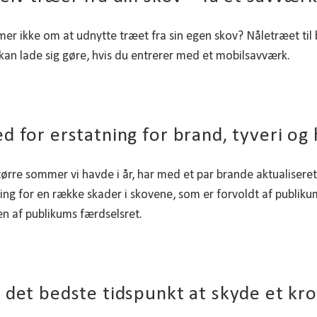
 ikke om at udnytte træet fra sin egen skov? Nåletræet til b
 kan lade sig gøre, hvis du entrerer med et mobilsavværk.
d for erstatning for brand, tyveri o
ørre sommer vi havde i år, har med et par brande aktualisere
ning for en række skader i skovene, som er forvoldt af publikum
en af publikums færdselsret.
 det bedste tidspunkt at skyde et kr