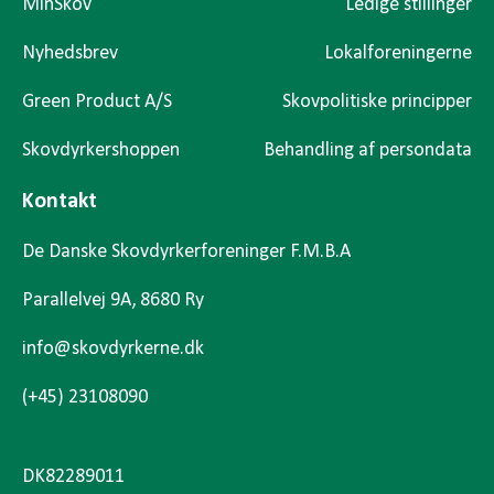
MinSkov
Ledige stillinger
Nyhedsbrev
Lokalforeningerne
Green Product A/S
Skovpolitiske principper
Skovdyrkershoppen
Behandling af persondata
Kontakt
De Danske Skovdyrkerforeninger F.M.B.A
Parallelvej 9A, 8680 Ry
info@skovdyrkerne.dk
(+45) 23108090
DK82289011