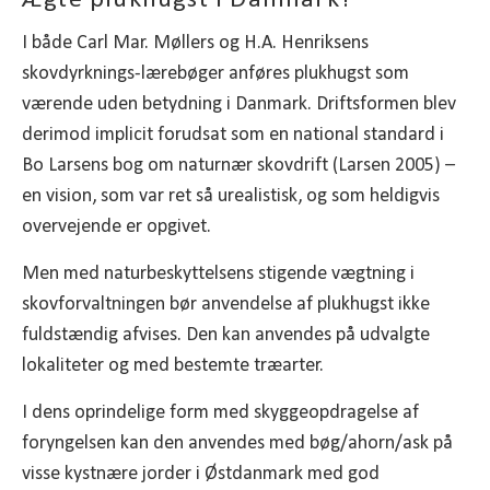
Ægte plukhugst i Danmark?
I både Carl Mar. Møllers og H.A. Henriksens
skovdyrknings-lærebøger anføres plukhugst som
værende uden betydning i Danmark. Driftsformen blev
derimod implicit forudsat som en national standard i
Bo Larsens bog om naturnær skovdrift (Larsen 2005) –
en vision, som var ret så urealistisk, og som heldigvis
overvejende er opgivet.
Men med naturbeskyttelsens stigende vægtning i
skovforvaltningen bør anvendelse af plukhugst ikke
fuldstændig afvises. Den kan anvendes på udvalgte
lokaliteter og med bestemte træarter.
I dens oprindelige form med skyggeopdragelse af
foryngelsen kan den anvendes med bøg/ahorn/ask på
visse kystnære jorder i Østdanmark med god