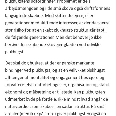
plukhugstens udfordringer. Problemet er dels
arbejdsmængden og i de små skove også driftsformens
langsigtede skæbne. Med skiftende ejere, eller
generationer med skiftende interesser, er der desværre
stor risiko for, at en skabt plukhugst-struktur går tabt i
de følgende generationer. Men det behøver jo ikke
berøve den skabende skovejer glæden ved udvikle
plukhugst.
Det skal dog huskes, at der er ganske markante
bindinger ved plukhugst, og at en vellykket plukhugst
afhænger af mentalitet og engagement hos ejere og
forvaltere. Hvis naturbetingelser, organisation og stabil
økonomi og målsætning er til stede, kan plukhugsten
udmærket byde på fordele. Ikke mindst hvad angår de
naturværdier, som skabes i en sådan struktur. På små
arealer (men ikke på store) giver plukhugsten også en