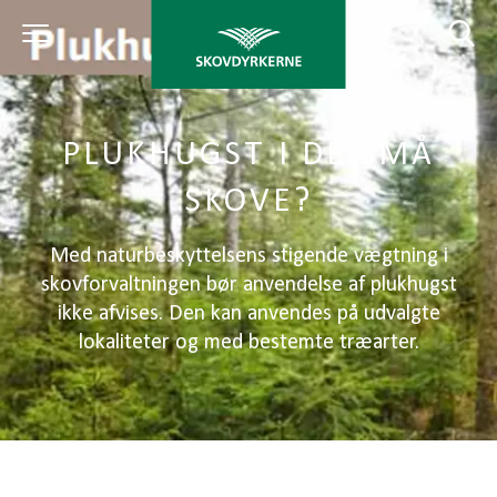
PLUKHUGST I DE SMÅ
SKOVE?
Med naturbeskyttelsens stigende vægtning i
skovforvaltningen bør anvendelse af plukhugst
ikke afvises. Den kan anvendes på udvalgte
lokaliteter og med bestemte træarter.