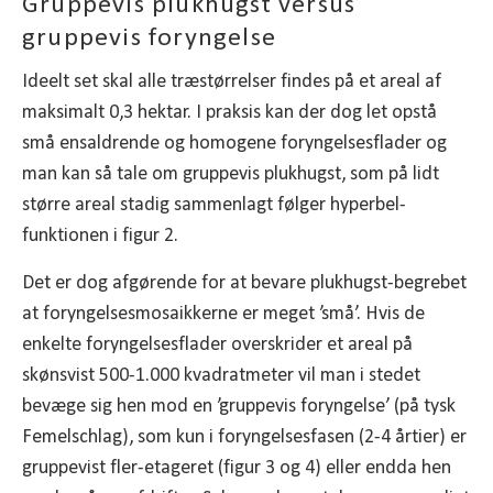
Gruppevis plukhugst versus
gruppevis foryngelse
Ideelt set skal alle træstørrelser findes på et areal af
maksimalt 0,3 hektar. I praksis kan der dog let opstå
små ensaldrende og homogene foryngelsesflader og
man kan så tale om gruppevis plukhugst, som på lidt
større areal stadig sammenlagt følger hyperbel-
funktionen i figur 2.
Det er dog afgørende for at bevare plukhugst-begrebet
at foryngelsesmosaikkerne er meget ’små’. Hvis de
enkelte foryngelsesflader overskrider et areal på
skønsvist 500-1.000 kvadratmeter vil man i stedet
bevæge sig hen mod en ’gruppevis foryngelse’ (på tysk
Femelschlag), som kun i foryngelsesfasen (2-4 årtier) er
gruppevist fler-etageret (figur 3 og 4) eller endda hen