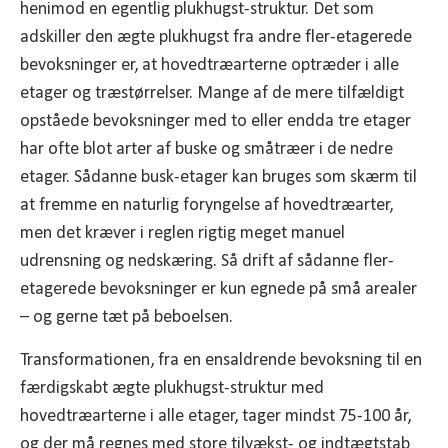
henimod en egentlig plukhugst-struktur. Det som
adskiller den ægte plukhugst fra andre fler-etagerede
bevoksninger er, at hovedtræarterne optræder i alle
etager og træstørrelser. Mange af de mere tilfældigt
opståede bevoksninger med to eller endda tre etager
har ofte blot arter af buske og småtræer i de nedre
etager. Sådanne busk-etager kan bruges som skærm til
at fremme en naturlig foryngelse af hovedtræarter,
men det kræver i reglen rigtig meget manuel
udrensning og nedskæring. Så drift af sådanne fler-
etagerede bevoksninger er kun egnede på små arealer
– og gerne tæt på beboelsen.
Transformationen, fra en ensaldrende bevoksning til en
færdigskabt ægte plukhugst-struktur med
hovedtræarterne i alle etager, tager mindst 75-100 år,
og der må regnes med store tilvækst- og indtægtstab