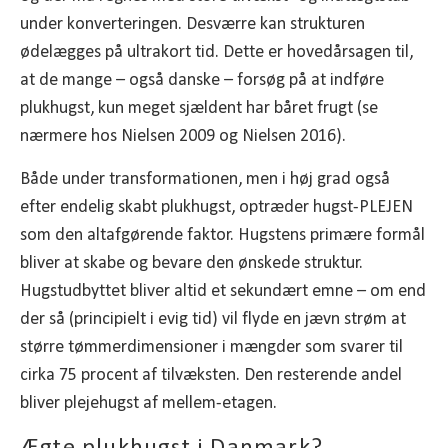
under konverteringen. Desværre kan strukturen
ødelægges på ultrakort tid. Dette er hovedårsagen til,
at de mange – også danske – forsøg på at indføre
plukhugst, kun meget sjældent har båret frugt (se
nærmere hos Nielsen 2009 og Nielsen 2016).
Både under transformationen, men i høj grad også
efter endelig skabt plukhugst, optræder hugst-PLEJEN
som den altafgørende faktor. Hugstens primære formål
bliver at skabe og bevare den ønskede struktur.
Hugstudbyttet bliver altid et sekundært emne – om end
der så (principielt i evig tid) vil flyde en jævn strøm at
større tømmerdimensioner i mængder som svarer til
cirka 75 procent af tilvæksten. Den resterende andel
bliver plejehugst af mellem-etagen.