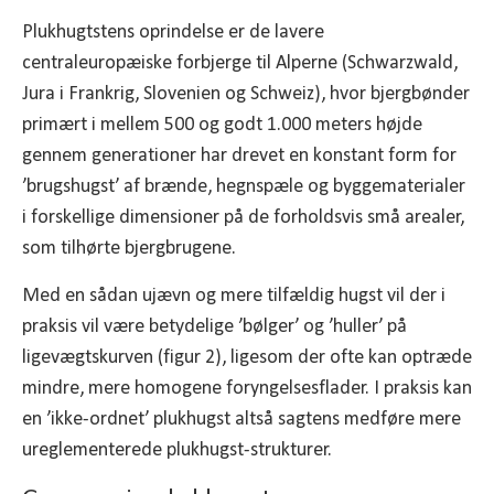
Plukhugtstens oprindelse er de lavere
centraleuropæiske forbjerge til Alperne (Schwarzwald,
Jura i Frankrig, Slovenien og Schweiz), hvor bjergbønder
primært i mellem 500 og godt 1.000 meters højde
gennem generationer har drevet en konstant form for
’brugshugst’ af brænde, hegnspæle og byggematerialer
i forskellige dimensioner på de forholdsvis små arealer,
som tilhørte bjergbrugene.
Med en sådan ujævn og mere tilfældig hugst vil der i
praksis vil være betydelige ’bølger’ og ’huller’ på
ligevægtskurven (figur 2), ligesom der ofte kan optræde
mindre, mere homogene foryngelsesflader. I praksis kan
en ’ikke-ordnet’ plukhugst altså sagtens medføre mere
ureglementerede plukhugst-strukturer.