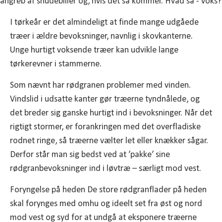
I tørkeår er det almindeligt at finde mange udgåede
træer i ældre bevoksninger, navnlig i skovkanterne.
Unge hurtigt voksende træer kan udvikle lange
tørkerevner i stammerne.
Som nævnt har rødgranen problemer med vinden.
Vindslid i udsatte kanter gør træerne tyndnålede, og
det breder sig ganske hurtigt ind i bevoksninger. Når det
rigtigt stormer, er forankringen med det overfladiske
rodnet ringe, så træerne vælter let eller knækker sågar.
Derfor står man sig bedst ved at ’pakke’ sine
rødgranbevoksninger ind i løvtræ – særligt mod vest.
Foryngelse på heden De store rødgranflader på heden
skal forynges med omhu og ideelt set fra øst og nord
mod vest og syd for at undgå at eksponere træerne