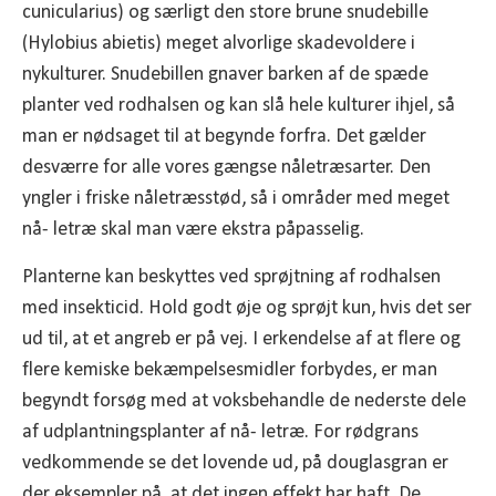
cunicularius) og særligt den store brune snudebille
(Hylobius abietis) meget alvorlige skadevoldere i
nykulturer. Snudebillen gnaver barken af de spæde
planter ved rodhalsen og kan slå hele kulturer ihjel, så
man er nødsaget til at begynde forfra. Det gælder
desværre for alle vores gængse nåletræsarter. Den
yngler i friske nåletræsstød, så i områder med meget
nå- letræ skal man være ekstra påpasselig.
Planterne kan beskyttes ved sprøjtning af rodhalsen
med insekticid. Hold godt øje og sprøjt kun, hvis det ser
ud til, at et angreb er på vej. I erkendelse af at flere og
flere kemiske bekæmpelsesmidler forbydes, er man
begyndt forsøg med at voksbehandle de nederste dele
af udplantningsplanter af nå- letræ. For rødgrans
vedkommende se det lovende ud, på douglasgran er
der eksempler på, at det ingen effekt har haft. De