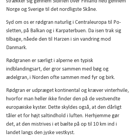
strækker sig gennem Sibirien over Finland ned gennem
Norge og Sverige til det nordligste Skåne.
Syd om os er rødgran naturlig i Centraleuropa til Po-
sletten, på Balkan og i Karpaterbuen. Da isen trak sig
tilbage, nåede den til Harzen i sin vandring mod
Danmark.
Rødgranen er særligt i alperne en typisk
indblandingsart, der gror sammen med bøg og
ædelgran, i Norden ofte sammen med fyr og birk.
Rødgran er udpræget kontinental og kræver vinterhvile,
hvorfor man heller ikke finder den på de vestvendte
europæiske kyster. Dette skyldes også, at den dårligt
tåler et for højt saltindhold i luften. Herhjemme gør
det, at den mistrives i et bælte på op til 10 km ind i
landet langs den jyske vestkyst.