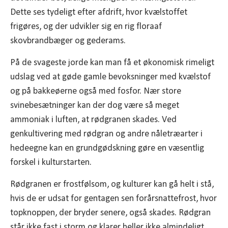
Dette ses tydeligt efter afdrift, hvor kvælstoffet
frigøres, og der udvikler sig en rig floraaf
skovbrandbæger og gederams.
På de svageste jorde kan man få et økonomisk rimeligt
udslag ved at gøde gamle bevoksninger med kvælstof
og på bakkeøerne også med fosfor. Nær store
svinebesætninger kan der dog være så meget
ammoniak i luften, at rødgranen skades. Ved
genkultivering med rødgran og andre nåletræarter i
hedeegne kan en grundgødskning gøre en væsentlig
forskel i kulturstarten.
Rødgranen er frostfølsom, og kulturer kan gå helt i stå,
hvis de er udsat for gentagen sen forårsnattefrost, hvor
topknoppen, der bryder senere, også skades. Rødgran
står ikke fast i storm og klarer heller ikke almindeligt