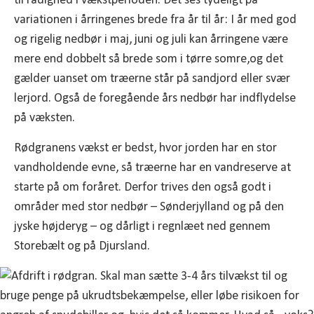
til rådighed i vækstperioden. Det ses tydeligt på
variationen i årringenes brede fra år til år: I år med god
og rigelig nedbør i maj, juni og juli kan årringene være
mere end dobbelt så brede som i tørre somre,og det
gælder uanset om træerne står på sandjord eller svær
lerjord. Også de foregående års nedbør har indflydelse
på væksten.
Rødgranens vækst er bedst, hvor jorden har en stor
vandholdende evne, så træerne har en vandreserve at
starte på om foråret. Derfor trives den også godt i
områder med stor nedbør – Sønderjylland og på den
jyske højderyg – og dårligt i regnlæet ned gennem
Storebælt og på Djursland.