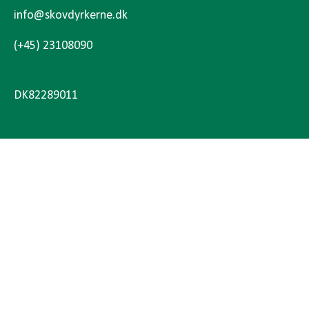
info@skovdyrkerne.dk
(+45) 23108090
DK82289011