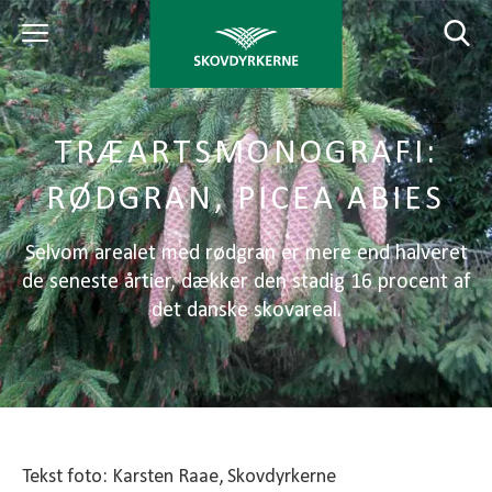
TRÆARTSMONOGRAFI:
RØDGRAN, PICEA ABIES
Selvom arealet med rødgran er mere end halveret
de seneste årtier, dækker den stadig 16 procent af
det danske skovareal.
Tekst foto: Karsten Raae, Skovdyrkerne