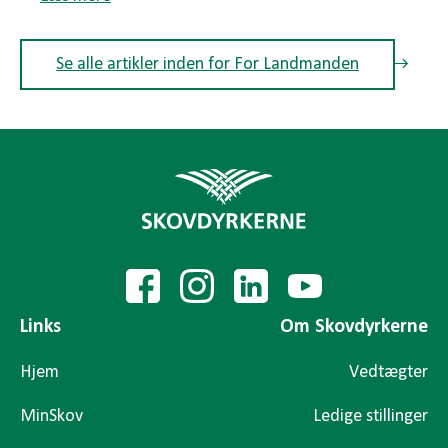
Se alle artikler inden for For Landmanden
Links
Om Skovdyrkerne
Hjem
Vedtægter
MinSkov
Ledige stillinger