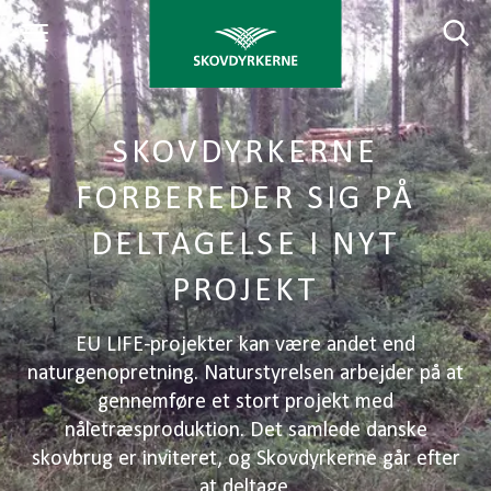
SKOVDYRKERNE
FORBEREDER SIG PÅ
DELTAGELSE I NYT
PROJEKT
EU LIFE-projekter kan være andet end
naturgenopretning. Naturstyrelsen arbejder på at
gennemføre et stort projekt med
nåletræsproduktion. Det samlede danske
skovbrug er inviteret, og Skovdyrkerne går efter
at deltage.