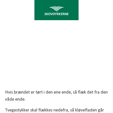
TIPS OG TRICK
Flækning af brænde bør ske ovenfra, altså fra den
tynde ende.
Hvis brændet er tørt i den ene ende, så flæk det fra den
våde ende.
Tvegestykker skal flækkes nedefra, så kløvefladen går