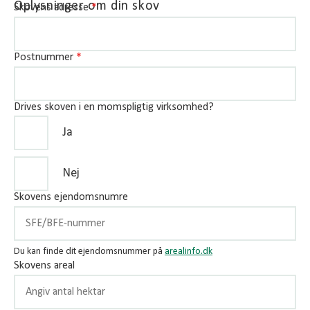
Oplysninger om din skov
Skovens adresse
*
Postnummer
*
Drives skoven i en momspligtig virksomhed?
Ja
Nej
Skovens ejendomsnumre
Du kan finde dit ejendomsnummer på
arealinfo.dk
Skovens areal