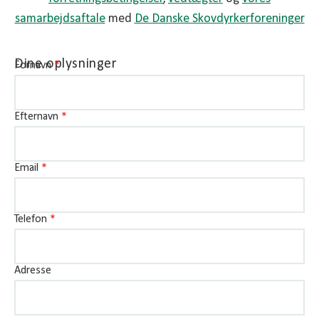
samarbejdsaftale
med
De Danske Skovdyrkerforeninger
Dine oplysninger
Fornavn
*
Efternavn
*
Email
*
Telefon
*
Adresse