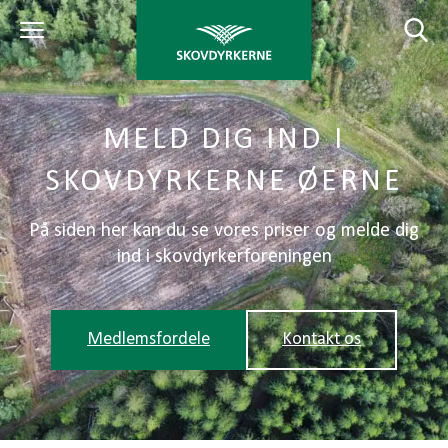
MELD DIG IND I
SKOVDYRKERNE ØERNE
På siden her kan du se vores priser og melde dig
ind i skovdyrkerforeningen
Medlemsfordele
Kontakt os