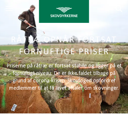
RÅTRÆ OPNÅR FORTSAT
FORNUFTIGE PRISER
Priserne på råtræ er fortsat stabile og ligger på et
fornuftigt niveau. De er ikke faldet tilbage på
grund af corona-krisen. Skovfoged opfordrer
medlemmer til at få lavet aftaler om skovninger.