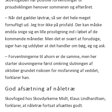
Skovfogeden har positive forventninger til
prisudviklingen henover sommeren og efteråret.
– Når det gælder løvtræ, så ser det hele meget
fornuftigt ud. Jeg tror ikke på prisfald. Der kan måske
endda snige sig en lille prisstigning ind i løbet af de
kommende måneder. Men det er svært at forudsige,
siger han og uddyber at det handler om bøg, eg og ask.
– Forventningerne til ahorn er de samme, men her
starter skovningerne først omkring slutningen af
oktober grundet risikoen for misfarvning af veddet,
forklarer han.
God afsætning af nåletræ
Skovfoged hos Skovdyrkerne Midt, Klaus Lindhardtsen,
forklarer, at nåletræ fortsat afsættes godt.