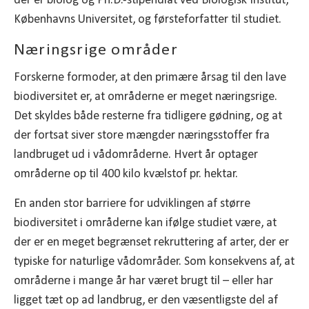
der er biolog og Ph.D.-stipendiat ved Biologisk Institut,
Københavns Universitet, og førsteforfatter til studiet.
Næringsrige områder
Forskerne formoder, at den primære årsag til den lave
biodiversitet er, at områderne er meget næringsrige.
Det skyldes både resterne fra tidligere gødning, og at
der fortsat siver store mængder næringsstoffer fra
landbruget ud i vådområderne. Hvert år optager
områderne op til 400 kilo kvælstof pr. hektar.
En anden stor barriere for udviklingen af større
biodiversitet i områderne kan ifølge studiet være, at
der er en meget begrænset rekruttering af arter, der er
typiske for naturlige vådområder. Som konsekvens af, at
områderne i mange år har været brugt til – eller har
ligget tæt op ad landbrug, er den væsentligste del af