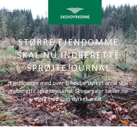
STØRRE EJENDOMME
SKAL NU INDBERETTE
SPRØJTEJOURNAL
Ejendomme med over ti hektar dyrket areal skal
indberette sprøjtejournal. Skovarealer tæller nu
også med som dyrket areal.