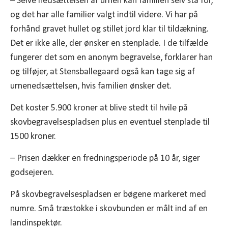
– Selve nedsættelsen af urnen kan familien selv stå for,
og det har alle familier valgt indtil videre. Vi har på
forhånd gravet hullet og stillet jord klar til tildækning.
Det er ikke alle, der ønsker en stenplade. I de tilfælde
fungerer det som en anonym begravelse, forklarer han
og tilføjer, at Stensballegaard også kan tage sig af
urnenedsættelsen, hvis familien ønsker det.
Det koster 5.900 kroner at blive stedt til hvile på
skovbegravelsespladsen plus en eventuel stenplade til
1500 kroner.
– Prisen dækker en fredningsperiode på 10 år, siger
godsejeren.
På skovbegravelsespladsen er bøgene markeret med
numre. Små træstokke i skovbunden er målt ind af en
landinspektør.