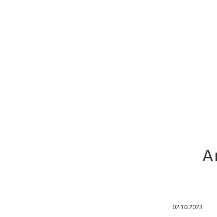
opmærksom på de
A
02.10.2023