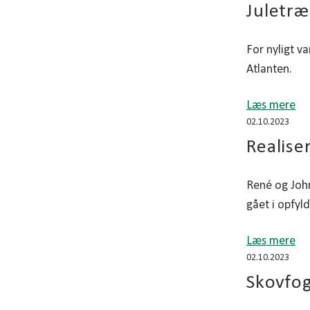
Juletræ
For nyligt v
Atlanten.
Læs mere
02.10.2023
Realise
René og John
gået i opfyl
Læs mere
02.10.2023
Skovfog