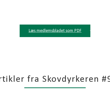
 nye stramme regler i VE-II forordningen o
branchen til at agere ansvarligt.
Læs medlemsbladet som PDF
rtikler fra Skovdyrkeren #