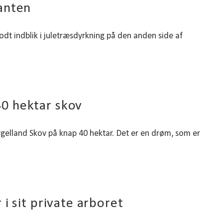
anten
godt indblik i juletræsdyrkning på den anden side af
0 hektar skov
elland Skov på knap 40 hektar. Det er en drøm, som er
i sit private arboret