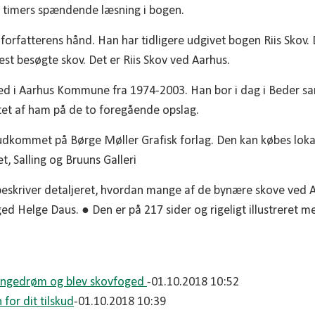
e timers spændende læsning i bogen.
forfatterens hånd. Han har tidligere udgivet bogen Riis Skov.
 besøgte skov. Det er Riis Skov ved Aarhus.
ed i Aarhus Kommune fra 1974-2003. Han bor i dag i Beder s
tet af ham på de to foregående opslag.
dkommet på Børge Møller Grafisk forlag. Den kan købes lokalt
t, Salling og Bruuns Galleri
rengedrøm og blev skovfoged
-01.10.2018 10:52
for dit tilskud
-01.10.2018 10:39