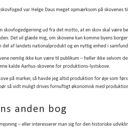
om skovfoged var Helge Daus meget opmærksom på skovenes til
in skovfogedgerning ud fra det motto, at en skov skal være be
den. Det vil glæde mig, om skovene kan komme byens borgere
 del af landets nationalprodukt og en nyttig enhed i samfunde
vene nemlig ikke kun være til publikum – heller ikke selvom 
unne kalde Aarhus-skovene for produktions-lystskove.
ove på marker, så havde jeg altid produktion for øje som førs
ør så vidt muligt drives fornuftigt økonomisk med produktion
ens anden bog
rejsning – eller interesserer man sig for den historiske udvik