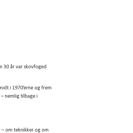
m 30 år var skovfoged
 midt i 1970’erne og frem
– nemlig tilbage i
ne – om teknikker og om