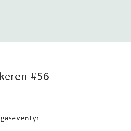
rkeren #56
k gaseventyr