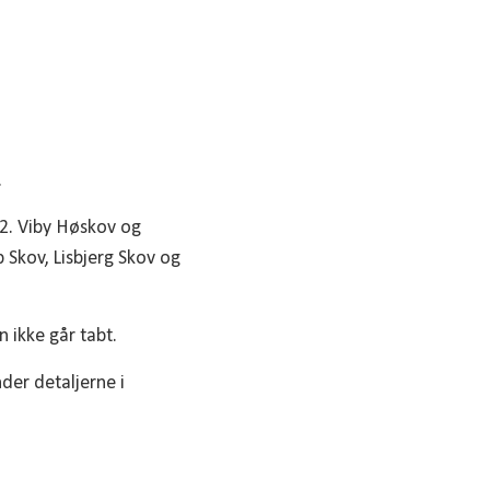
.
82. Viby Høskov og
 Skov, Lisbjerg Skov og
n ikke går tabt.
nder detaljerne i