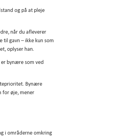
stand og på at pleje
dre, når du afleverer
 til gavn – ikke kun som
t, oplyser han.
de er bynære som ved
teprioritet. Bynære
 for øje, mener
ling i områderne omkring