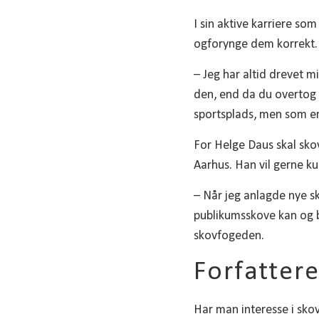
I sin aktive karriere s
ogforynge dem korrekt.
– Jeg har altid drevet m
den, end da du overtog 
sportsplads, men som en
For Helge Daus skal sko
Aarhus. Han vil gerne k
– Når jeg anlagde nye sk
publikumsskove kan og b
skovfogeden.
Forfatter
Har man interesse i skov