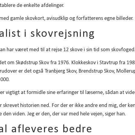
tablere de enkelte afdelinger.
t med gamle skovkort, avisudklip og forfatterens egne billeder.
alist i skovrejsning
han har været med til at rejse 12 skove i sin tid som skovfoged
ndet om Skødstrup Skov fra 1976. Klokkeskov i Stavtrup fra 19
rudover er det også Tranbjerg Skov, Brendstrup Skov, Mollerup
2000.
er vigtigt at formidle sine erfaringer til læserne, sådan at vide
får skrevet historien ned. For der er ikke andre end mig, der ke
 den viden. Jeg er den, der var med hele vejen, siger han.
al afleveres bedre