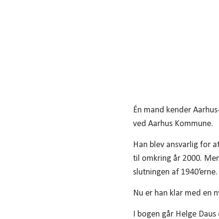
Én mand kender Aarhus-
ved Aarhus Kommune.
Han blev ansvarlig for a
til omkring år 2000. Me
slutningen af 1940’erne.
Nu er han klar med en n
I bogen går Helge Daus 