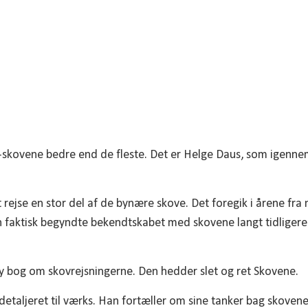
skovene bedre end de fleste. Det er Helge Daus, som igenne
t rejse en stor del af de bynære skove. Det foregik i årene fra
n faktisk begyndte bekendtskabet med skovene langt tidligere 
y bog om skovrejsningerne. Den hedder slet og ret Skovene.
detaljeret til værks. Han fortæller om sine tanker bag skove