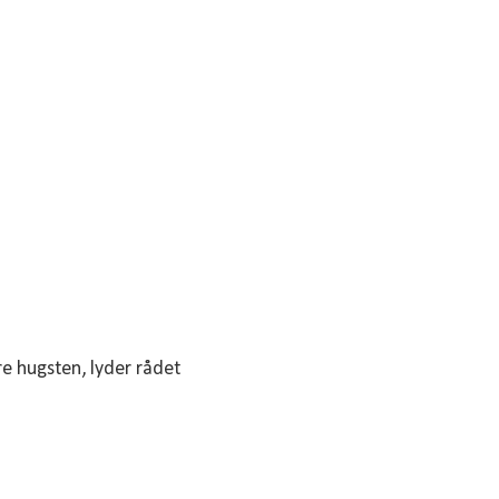
ng, som et tillæg
re hugsten, lyder rådet