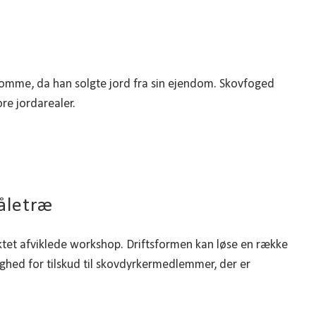
domme, da han solgte jord fra sin ejendom. Skovfoged
re jordarealer.
åletræ
ektet afviklede workshop. Driftsformen kan løse en række
ighed for tilskud til skovdyrkermedlemmer, der er