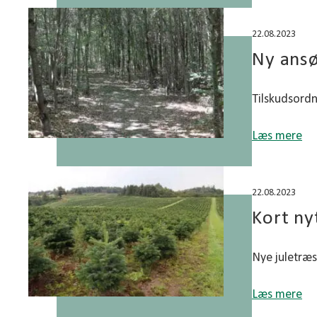
22.08.2023
Ny ansø
Tilskudsordni
Læs mere
22.08.2023
Kort ny
Nye juletræs
Læs mere