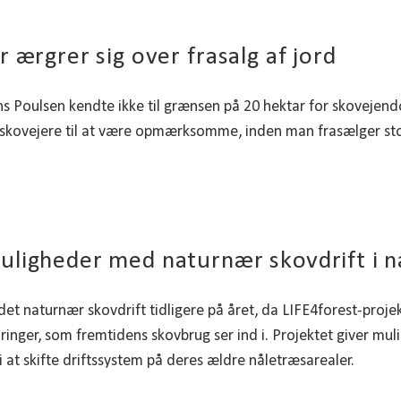
r ærgrer sig over frasalg af jord
s Poulsen kendte ikke til grænsen på 20 hektar for skovejen
skovejere til at være opmærksomme, inden man frasælger sto
ligheder med naturnær skovdrift i n
det naturnær skovdrift tidligere på året, da LIFE4forest-proj
ringer, som fremtidens skovbrug ser ind i. Projektet giver mul
i at skifte driftssystem på deres ældre nåletræsarealer.