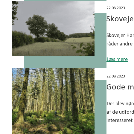
22.08.2023
Skoveje
Skovejer Han
råder andre 
Læs mere
22.08.2023
Gode mu
Der blev nør
af de udford
interesseret 