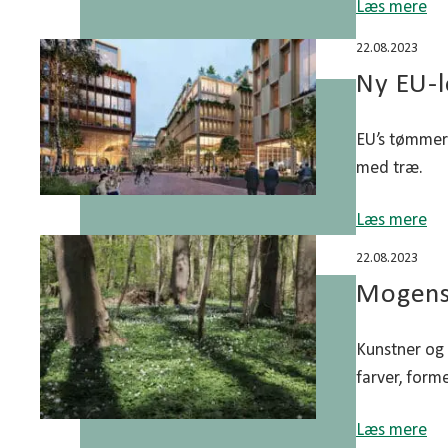
Læs mere
22.08.2023
Ny EU-lo
EU’s tømmerf
med træ.
Læs mere
22.08.2023
Mogens 
Kunstner og 
farver, forme
Læs mere