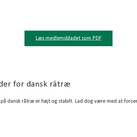
ionsskov har opnået denne særlige certificeri
til den eksisterende FSC-certificering.
Læs medlemsbladet som PDF
der for dansk råtræ
 på dansk råtræ er højt og stabilt. Lad dog være med at force