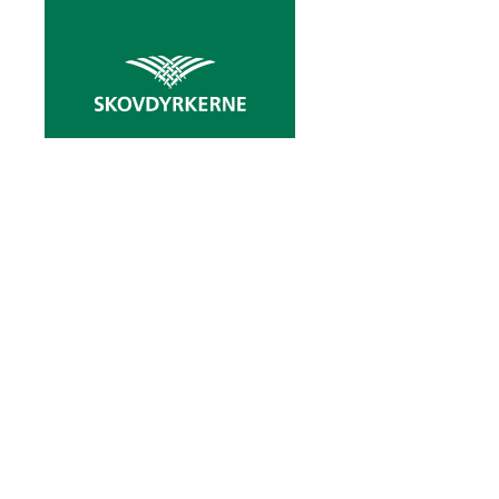
ARTI
Denne gang har
Sydsjælland. H
på bedre natur
Øerne, har rejst 
omkring sy
Vesterskoven, som