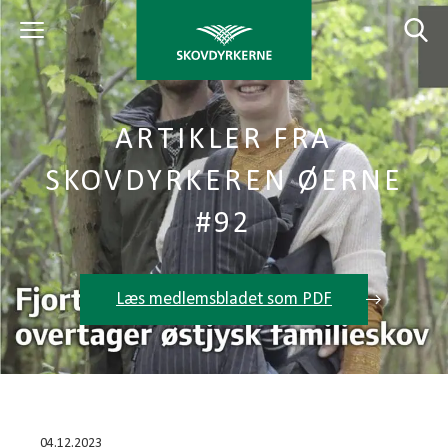
ARTIKLER FRA
SKOVDYRKEREN ØERNE
#92
Læs medlemsbladet som PDF
04.12.2023